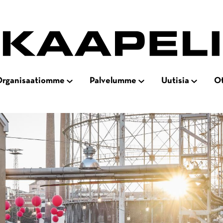
rganisaatiomme
Palvelumme
Uutisia
Ot
Open
Open
Open
ation
subnavigation
subnavigation
subnaviga