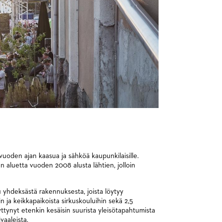
vuoden ajan kaasua ja sähköä kaupunkilaisille.
 aluetta vuoden 2008 alusta lähtien, jolloin
 yhdeksästä rakennuksesta, joista löytyy
iin ja keikkapaikoista sirkuskouluihin sekä 2,5
yttynyt etenkin kesäisin suurista yleisötapahtumista
ivaaleista.