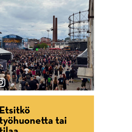
Etsitkö
työhuonetta tai
tilaa