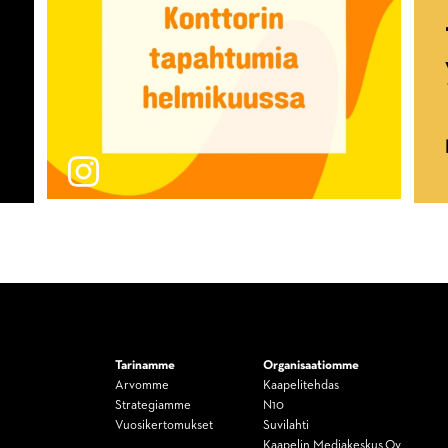
Tarinamme
Organisaatiomme
Arvomme
Kaapelitehdas
Strategiamme
N10
Vuosikertomukset
Suvilahti
Kaapelin Mediakeskus Oy