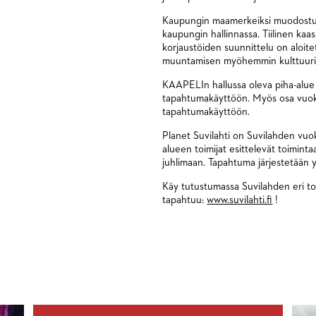
Kaupungin maamerkeiksi muodostunee
kaupungin hallinnassa. Tiilinen kaa
korjaustöiden suunnittelu on aloit
muuntamisen myöhemmin kulttuuri
KAAPELIn hallussa oleva piha-alue 
tapahtumakäyttöön. Myös osa vuokr
tapahtumakäyttöön.
Planet Suvilahti on Suvilahden vuok
alueen toimijat esittelevät toiminta
juhlimaan. Tapahtuma järjestetään 
Käy tutustumassa Suvilahden eri toi
tapahtuu:
www.suvilahti.fi
!