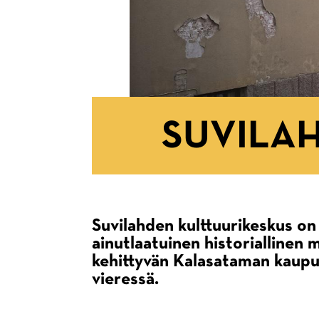
SUVILAH
Suvilahden kulttuurikeskus on
Murupolku
Etusivu
ainutlaatuinen historiallinen m
Organisaatiomme
kehittyvän Kalasataman kaup
vieressä.