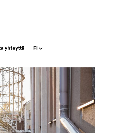
a yhteyttä
FI
Open
tion
subnavigation