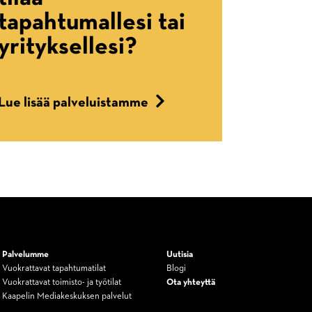
tapahtumallesi tai
yrityksellesi?
Lue lisää palveluistamme
Palvelumme
Uutisia
Vuokrattavat tapahtumatilat
Blogi
Vuokrattavat toimisto- ja työtilat
Ota yhteyttä
Kaapelin Mediakeskuksen palvelut