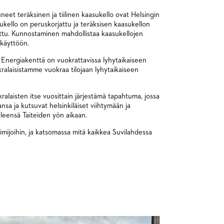
t teräksinen ja tiilinen kaasukello ovat Helsingin
sukello on peruskorjattu ja teräksisen kaasukellon
ettu. Kunnostaminen mahdollistaa kaasukellojen
käyttöön.
Energiakenttä on vuokrattavissa lyhytaikaiseen
alaisistamme vuokraa tilojaan lyhytaikaiseen
ralaisten itse vuosittain järjestämä tapahtuma, jossa
ansa ja kutsuvat helsinkiläiset viihtymään ja
yleensä Taiteiden yön aikaan.
mijoihin, ja katsomassa mitä kaikkea Suvilahdessa