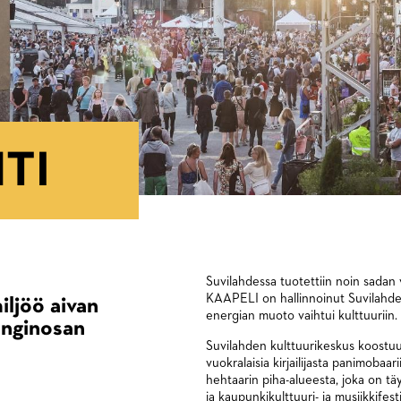
TI
Suvilahdessa tuotettiin noin sadan 
KAAPELI on hallinnoinut Suvilahden
iljöö aivan
energian muoto vaihtui kulttuuriin.
unginosan
Suvilahden kulttuurikeskus koostuu
vuokralaisia kirjailijasta panimobaar
hehtaarin piha-alueesta, joka on tä
ja kaupunkikulttuuri- ja musiikkifest