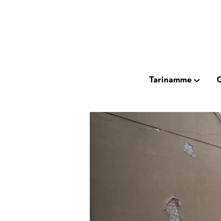
Hyppää
pääsisältöön
Main
Tarinamme
O
Open
subnavig
navigation