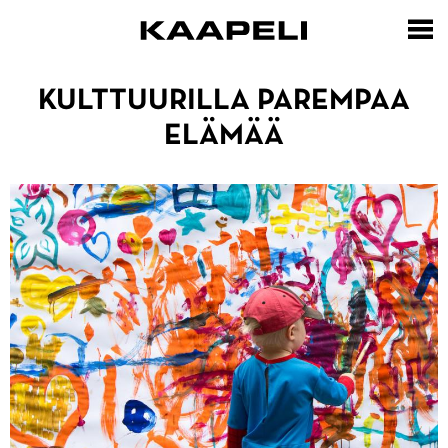
Hyppää
pääsisältöön
ETUSIVU
KULTTUURILLA PAREMPAA
ELÄMÄÄ