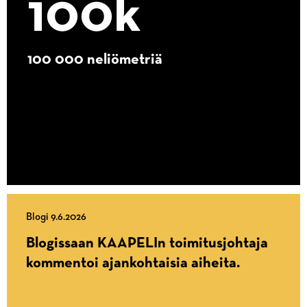
100k
100 000 neliömetriä
Blogi 9.6.2026
Blogissaan KAAPELIn toimitusjohtaja
kommentoi ajankohtaisia aiheita.