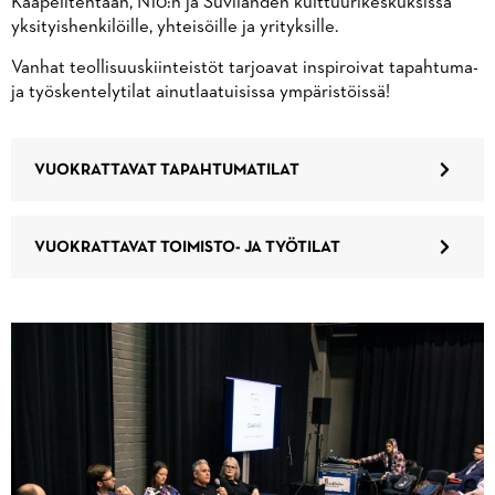
Kaapelitehtaan, N10:n ja Suvilahden kulttuurikeskuksissa
yksityishenkilöille, yhteisöille ja yrityksille.
Vanhat teollisuuskiinteistöt tarjoavat inspiroivat tapahtuma-
ja työskentelytilat ainutlaatuisissa ympäristöissä!
VUOKRATTAVAT TAPAHTUMATILAT
VUOKRATTAVAT TOIMISTO- JA TYÖTILAT
K
a
t
s
o
m
y
ö
s