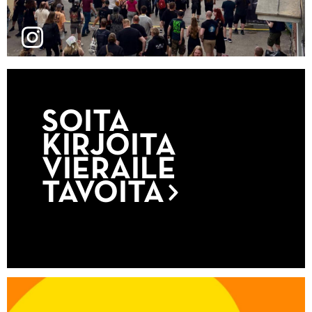
SOITA
KIRJOITA
VIERAILE
TAVOITA