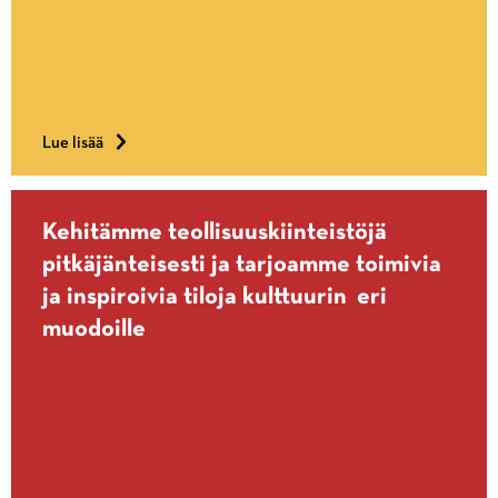
Tapahtumat
Lue lisää
luovat
uutta
yhteisöllisyyttä
Kehitämme teollisuuskiinteistöjä
pitkäjänteisesti ja tarjoamme toimivia
ja inspiroivia tiloja kulttuurin eri
muodoille