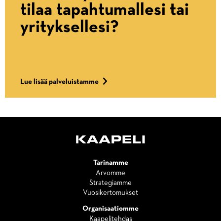
tilaa tapahtumallesi tai
yrityksellesi?
Lue lisää palveluistamme
Tarinamme
Arvomme
Strategiamme
Vuosikertomukset
Organisaatiomme
Kaapelitehdas