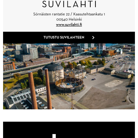
Sörnäisten rantatie 22 / Kaasutehtaankatu 1
00540 Helsinki
www.suvilahti.fi
TUTUSTU SUVILAHTEEN