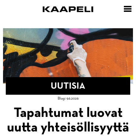
Hyppää
pääsisältöön
UUTISIA
Murupolku
Blogi 9.6.2026
Etusivu
Tapahtumat luovat
Uutisia
uutta yhteisöllisyyttä