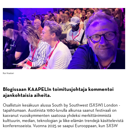
Kai Huotari
Blogissaan KAAPELIn toimitusjohtaja kommentoi
ajankohtaisia aiheita.
Osallistuin kesäkuun alussa South by Southwest (SXSW) London -
tapahtumaan. Austinista 1980-luvulla alkunsa saanut festivaali on
kasvanut vuosikymmenten saatossa yhdeksi merkittävimmistä
kulttuurin, median, teknologian ja liike-elämän trendejä käsittelevistä
konferensseista. Vuonna 2025 se saapui Eurooppaan, kun SXSW