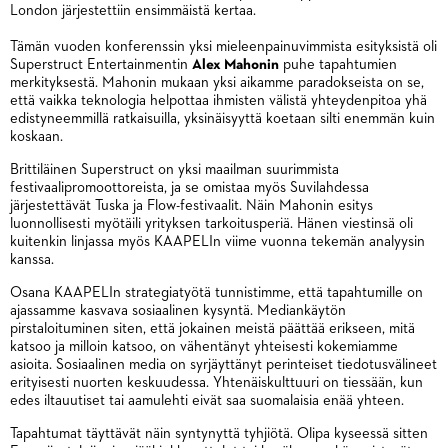
London järjestettiin ensimmäistä kertaa.
Tämän vuoden konferenssin yksi mieleenpainuvimmista esityksistä oli
Superstruct Entertainmentin
Alex Mahonin
puhe tapahtumien
merkityksestä. Mahonin mukaan yksi aikamme paradokseista on se,
että vaikka teknologia helpottaa ihmisten välistä yhteydenpitoa yhä
edistyneemmillä ratkaisuilla, yksinäisyyttä koetaan silti enemmän kuin
koskaan.
Brittiläinen Superstruct on yksi maailman suurimmista
festivaalipromoottoreista, ja se omistaa myös Suvilahdessa
järjestettävät Tuska ja Flow-festivaalit. Näin Mahonin esitys
luonnollisesti myötäili yrityksen tarkoitusperiä. Hänen viestinsä oli
kuitenkin linjassa myös KAAPELIn viime vuonna tekemän analyysin
kanssa.
Osana KAAPELIn strategiatyötä tunnistimme, että tapahtumille on
ajassamme kasvava sosiaalinen kysyntä. Mediankäytön
pirstaloituminen siten, että jokainen meistä päättää erikseen, mitä
katsoo ja milloin katsoo, on vähentänyt yhteisesti kokemiamme
asioita. Sosiaalinen media on syrjäyttänyt perinteiset tiedotusvälineet
erityisesti nuorten keskuudessa. Yhtenäiskulttuuri on tiessään, kun
edes iltauutiset tai aamulehti eivät saa suomalaisia enää yhteen.
Tapahtumat täyttävät näin syntynyttä tyhjiötä. Olipa kyseessä sitten