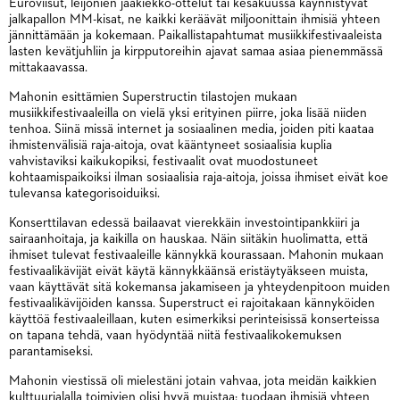
Euroviisut, leijonien jääkiekko-ottelut tai kesäkuussa käynnistyvät
jalkapallon MM-kisat, ne kaikki keräävät miljoonittain ihmisiä yhteen
jännittämään ja kokemaan. Paikallistapahtumat musiikkifestivaaleista
lasten kevätjuhliin ja kirpputoreihin ajavat samaa asiaa pienemmässä
mittakaavassa.
Mahonin esittämien Superstructin tilastojen mukaan
musiikkifestivaaleilla on vielä yksi erityinen piirre, joka lisää niiden
tenhoa. Siinä missä internet ja sosiaalinen media, joiden piti kaataa
ihmistenvälisiä raja-aitoja, ovat kääntyneet sosiaalisia kuplia
vahvistaviksi kaikukopiksi, festivaalit ovat muodostuneet
kohtaamispaikoiksi ilman sosiaalisia raja-aitoja, joissa ihmiset eivät koe
tulevansa kategorisoiduiksi.
Konserttilavan edessä bailaavat vierekkäin investointipankkiiri ja
sairaanhoitaja, ja kaikilla on hauskaa. Näin siitäkin huolimatta, että
ihmiset tulevat festivaaleille kännykkä kourassaan. Mahonin mukaan
festivaalikävijät eivät käytä kännykkäänsä eristäytyäkseen muista,
vaan käyttävät sitä kokemansa jakamiseen ja yhteydenpitoon muiden
festivaalikävijöiden kanssa. Superstruct ei rajoitakaan kännyköiden
käyttöä festivaaleillaan, kuten esimerkiksi perinteisissä konserteissa
on tapana tehdä, vaan hyödyntää niitä festivaalikokemuksen
parantamiseksi.
Mahonin viestissä oli mielestäni jotain vahvaa, jota meidän kaikkien
kulttuurialalla toimivien olisi hyvä muistaa: tuodaan ihmisiä yhteen