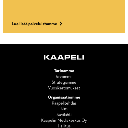
Lue lisää palveluistamme
Tarinamme
Arvomme
Strategiamme
Vuosikertomukset
Organisaatiomme
Kaapelitehdas
N10
Suvilahti
Kaapelin Mediakeskus Oy
Hallitus