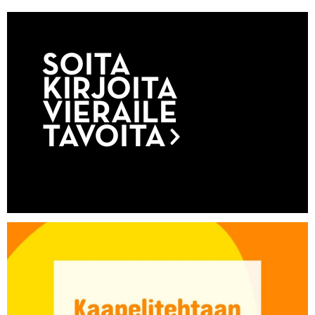
SOITA
KIRJOITA
VIERAILE
TAVOITA