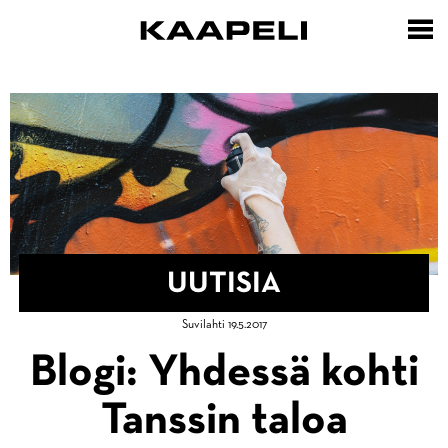
Hyppää
pääsisältöön
UUTISIA
Murupolku
Suvilahti 19.5.2017
Etusivu
Blogi: Yhdessä kohti
Tanssin taloa