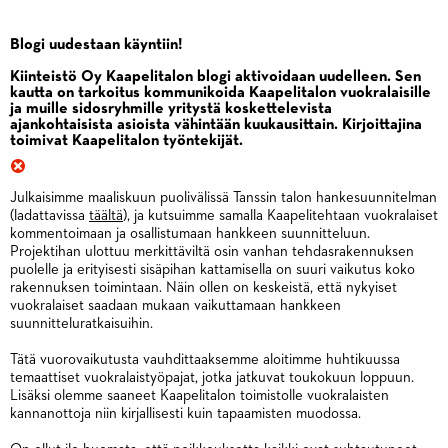
Blogi uudestaan käyntiin!
Kiinteistö Oy Kaapelitalon blogi aktivoidaan uudelleen. Sen
kautta on tarkoitus kommunikoida Kaapelitalon vuokralaisille
ja muille sidosryhmille yritystä koskettelevista
ajankohtaisista asioista vähintään kuukausittain. Kirjoittajina
toimivat Kaapelitalon työntekijät.
Julkaisimme maaliskuun puolivälissä Tanssin talon hankesuunnitelman
(ladattavissa
täältä
), ja kutsuimme samalla Kaapelitehtaan vuokralaiset
kommentoimaan ja osallistumaan hankkeen suunnitteluun.
Projektihan ulottuu merkittäviltä osin vanhan tehdasrakennuksen
puolelle ja erityisesti sisäpihan kattamisella on suuri vaikutus koko
rakennuksen toimintaan. Näin ollen on keskeistä, että nykyiset
vuokralaiset saadaan mukaan vaikuttamaan hankkeen
suunnitteluratkaisuihin.
Tätä vuorovaikutusta vauhdittaaksemme aloitimme huhtikuussa
temaattiset vuokralaistyöpajat, jotka jatkuvat toukokuun loppuun.
Lisäksi olemme saaneet Kaapelitalon toimistolle vuokralaisten
kannanottoja niin kirjallisesti kuin tapaamisten muodossa.