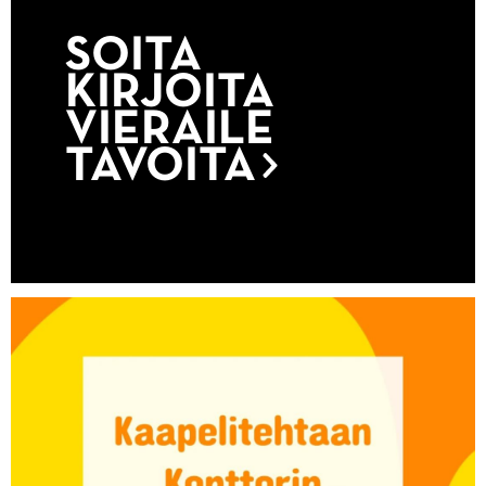
SOITA
KIRJOITA
VIERAILE
TAVOITA