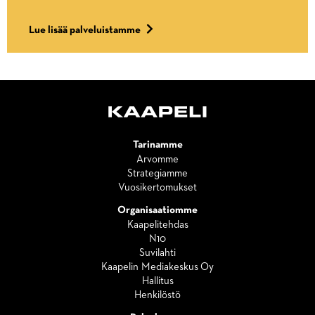
Lue lisää palveluistamme
Tarinamme
Arvomme
Strategiamme
Vuosikertomukset
Organisaatiomme
Kaapelitehdas
N10
Suvilahti
Kaapelin Mediakeskus Oy
Hallitus
Henkilöstö