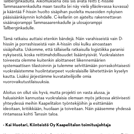
Tallberginkadulta. Aikomuksena olisi siis avata reitti E-hissille
Tammasaarenkadulta maan tasolta (ei näy vielä ylläolevassa kuvassa)
ja kääntää F-hissin huolto sisäpihan puolelta museoiden nykyisen
pääsisäänkäynnin kohdalle. C-kellariin on ajateltu rakennettavan
sisäänajoramppi Tammasaarenkadulle ja ulosajoramppi
Tallberginkadulle.
Tämä ratkaisu auttaisi etenkin bändejä. Näin varahisseistä vain D-
hissiin ja porrashisseistä vain A-hissiin olisi kulku ainoastaan
sisiäpihalta. Uskomme, että tällaisella ratkaisulla logistiikka paranisi
nykyisestä, koska reittimahdollisuudet lisääntyisivät. Vuokralaisten
toiveesta olemme kuitenkin aloittaneet liikennemäärien
systemaattisen tilastoinnin ja tulemme selvittämään porraskohtaisesti
vuokralaistemme huolintatarpeet vuokralaisille lähetettävän kyselyn
kautta. Lisäksi järjestämme kuvataiteilijoille omia
vuorovaikutustilaisuuksia.
Aloitus on ollut siis hyvä, mutta projekti on vasta alussa, ja
haluaisinkin kannustaa vuokralaisia olemaan myös jatkossa aktiivisesti
yhteydessä meihin Kaapelitalon työntekijöihin ja esittämään
ideoitaan, kritiikkiään, huoliaan ja toiveitaan. Näin pääsemme yhdessä
rintamassa kohti Tanssin taloa.
- Kai Huotari, Kiinteistö Oy Kaapelitalon toimitusjohtaja