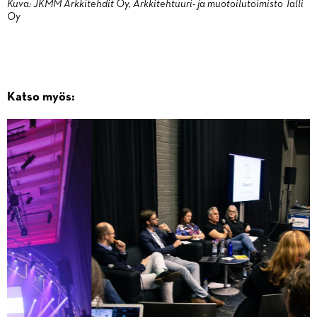
Kuva: JKMM Arkkitehdit Oy, Arkkitehtuuri- ja muotoilutoimisto Talli
Oy
Katso myös: