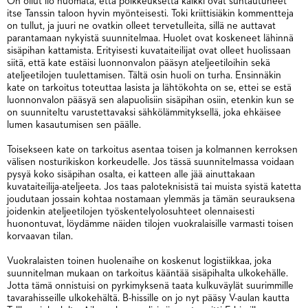
On ollut ilo huomata, että poikkeuksetta kaikki ovat suhtautuneet
itse Tanssin taloon hyvin myönteisesti. Toki kriittisiäkin kommentteja
on tullut, ja juuri ne ovatkin olleet tervetulleita, sillä ne auttavat
parantamaan nykyistä suunnitelmaa. Huolet ovat koskeneet lähinnä
sisäpihan kattamista. Erityisesti kuvataiteilijat ovat olleet huolissaan
siitä, että kate estäisi luonnonvalon pääsyn ateljeetiloihin sekä
ateljeetilojen tuulettamisen. Tältä osin huoli on turha. Ensinnäkin
kate on tarkoitus toteuttaa lasista ja lähtökohta on se, ettei se estä
luonnonvalon pääsyä sen alapuolisiin sisäpihan osiin, etenkin kun se
on suunniteltu varustettavaksi sähkölämmityksellä, joka ehkäisee
lumen kasautumisen sen päälle.
Toisekseen kate on tarkoitus asentaa toisen ja kolmannen kerroksen
välisen nosturikiskon korkeudelle. Jos tässä suunnitelmassa voidaan
pysyä koko sisäpihan osalta, ei katteen alle jää ainuttakaan
kuvataiteilija-ateljeeta. Jos taas paloteknisistä tai muista syistä katetta
joudutaan jossain kohtaa nostamaan ylemmäs ja tämän seurauksena
joidenkin ateljeetilojen työskentelyolosuhteet olennaisesti
huonontuvat, löydämme näiden tilojen vuokralaisille varmasti toisen
korvaavan tilan.
Vuokralaisten toinen huolenaihe on koskenut logistiikkaa, joka
suunnitelman mukaan on tarkoitus kääntää sisäpihalta ulkokehälle.
Jotta tämä onnistuisi on pyrkimyksenä taata kulkuväylät suurimmille
tavarahisseille ulkokehältä. B-hissille on jo nyt pääsy V-aulan kautta