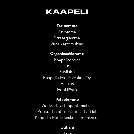
Tarinamme
Arvomme
Strategiamme
Vuosikertomukset
Organisaatiomme
Kaapelitehdas
N10
Suvilahti
Kaapelin Mediakeskus Oy
Hallitus
Henkilöstö
Palvelumme
Vuokrattavat tapahtumatilat
Vuokrattavat toimisto- ja työtilat
Kaapelin Mediakeskuksen palvelut
Uutisia
Blogi