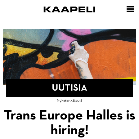
Hyppää
pääsisältöön
UUTISIA
Murupolku
Nyheter 3.8.2018
Etusivu
Trans Europe Halles is
hiring!