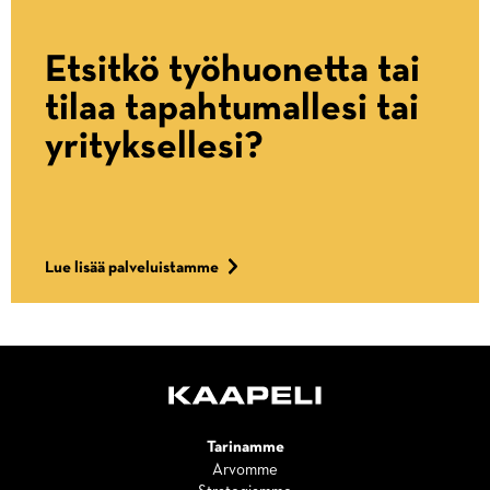
Etsitkö työhuonetta tai
tilaa tapahtumallesi tai
yrityksellesi?
Lue lisää palveluistamme
Tarinamme
Arvomme