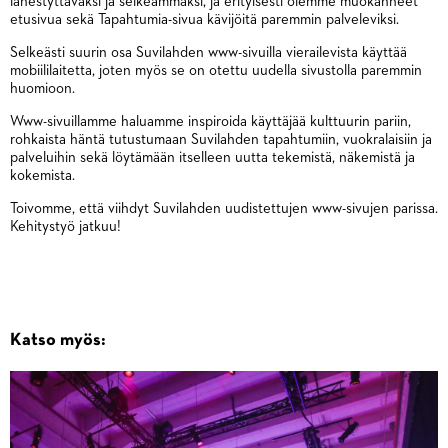
lähestyttäväksi ja selkeämmäksi, ja erityisesti olemme muokanneet
etusivua sekä Tapahtumia-sivua kävijöitä paremmin palveleviksi.
Selkeästi suurin osa Suvilahden www-sivuilla vierailevista käyttää
mobiililaitetta, joten myös se on otettu uudella sivustolla paremmin
huomioon.
Www-sivuillamme haluamme inspiroida käyttäjää kulttuurin pariin,
rohkaista häntä tutustumaan Suvilahden tapahtumiin, vuokralaisiin ja
palveluihin sekä löytämään itselleen uutta tekemistä, näkemistä ja
kokemista.
Toivomme, että viihdyt Suvilahden uudistettujen www-sivujen parissa.
Kehitystyö jatkuu!
Katso myös: