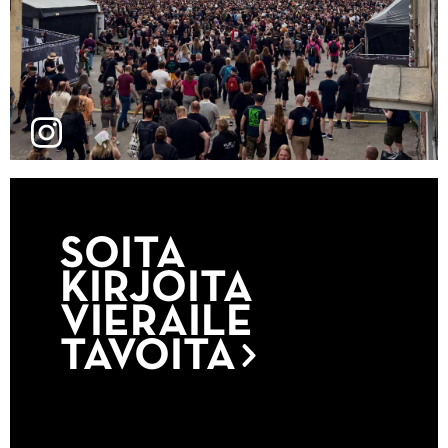
SOITA
KIRJOITA
VIERAILE
TAVOITA