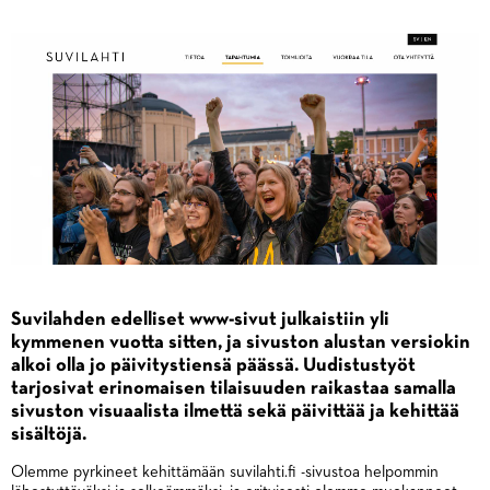
Suvilahden edelliset www-sivut julkaistiin yli
kymmenen vuotta sitten, ja sivuston alustan versiokin
alkoi olla jo päivitystiensä päässä. Uudistustyöt
tarjosivat erinomaisen tilaisuuden raikastaa samalla
sivuston visuaalista ilmettä sekä päivittää ja kehittää
sisältöjä.
Olemme pyrkineet kehittämään suvilahti.fi -sivustoa helpommin