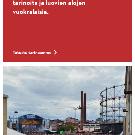
tarinoita ja luovien alojen
vuokralaisia.
Tutustu tarinaamme