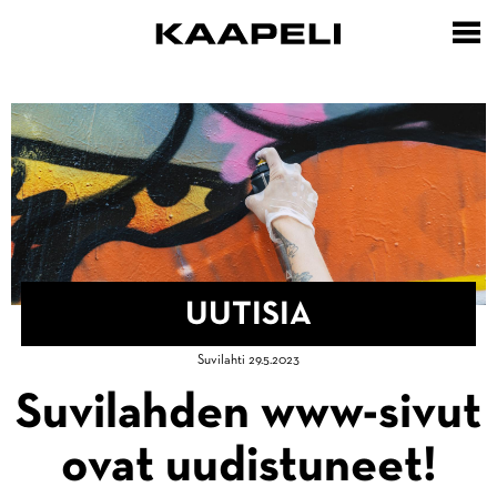
Hyppää
pääsisältöön
UUTISIA
Murupolku
Suvilahti 29.5.2023
Etusivu
Suvilahden www-sivut
ovat uudistuneet!