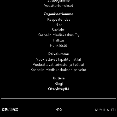
Strategiamme
Vuosikertomukset
Organisaatiomme
Kaapelitehdas
N10
Suvilahti
Kaapelin Mediakeskus Oy
Hallitus
Henkilöstö
Palvelumme
Vuokrattavat tapahtumatilat
Vuokrattavat toimisto- ja työtilat
Kaapelin Mediakeskuksen palvelut
Uutisia
Blogi
Ota yhteyttä