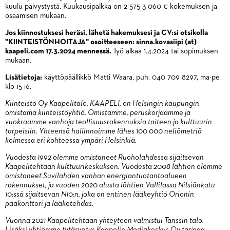
kuulu päivystystä. Kuukausipalkka on 2 575-3 060 € kokemuksen ja
osaamisen mukaan.
Jos kiinnostuksesi heräsi, lähetä hakemuksesi ja CV:si otsikolla
"KIINTEISTÖNHOITAJA" osoitteeseen: sinna.kovasiipi (at)
kaapeli.com 17.3.2024 mennessä.
Työ alkaa 1.4.2024 tai sopimuksen
mukaan.
Lisätietoja:
käyttöpäällikkö Matti Waara, puh. 040 709 8297, ma-pe
klo 15-16.
Kiinteistö Oy Kaapelitalo, KAAPELI, on Helsingin kaupungin
omistama kiinteistöyhtiö. Omistamme, peruskorjaamme ja
vuokraamme vanhoja teollisuusrakennuksia taiteen ja kulttuurin
tarpeisiin. Yhteensä hallinnoimme lähes 100 000 neliömetriä
kolmessa eri kohteessa ympäri Helsinkiä.
Vuodesta 1992 olemme omistaneet Ruoholahdessa sijaitsevan
Kaapelitehtaan kulttuurikeskuksen. Vuodesta 2008 lähtien olemme
omistaneet Suvilahden vanhan energiantuotantoalueen
rakennukset, ja vuoden 2020 alusta lähtien Vallilassa Nilsiänkatu
10:ssä sijaitsevan N10:n, joka on entinen lääkeyhtiö Orionin
pääkonttori ja lääketehdas.
Vuonna 2021 Kaapelitehtaan yhteyteen valmistui Tanssin talo.
Lisäksi yhtiömme tytäryritys Kaapelin Mediakeskus Oy tarjoaa