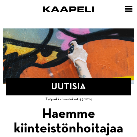
Hyppää
pääsisältöön
UUTISIA
Murupolku
Työpaikkailmoitukset 4.3.2024
Etusivu
Haemme
Uutisia
kiinteistönhoitajaa