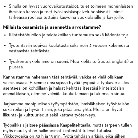
Sinulla on hyvät vuorovaikutustaidot, tulet toimeen monenlaisten
ihmisten kanssa ja teet työsi asiakaspalveluhenkisesti. Toimit
tärkeässä roolissa tuttuina kasvoina vuokralaisille ja kävijöille.
Millaista osaamista ja asennetta arvostamme?
Kiinteistöhuollon ja talotekniikan tuntemusta sekä kädentaitoja
Työtehtäviin sopivaa koulutusta sekä noin 2 vuoden kokemusta
vastaavista tehtävistä.
Työskentelykielemme on suomi. Muu kielitaito (ruotsi, englanti) on
plussaa.
Kannustamme hakemaan tätä tehtävää, vaikka et vielä olisikaan
valmis osaaja. Etsimme ensi sijassa hyvää tyyppiä ja työkaveria. Jos
asenteesi on kohdillaan ja haluat kehittää itsestäsi kiinteistöalan
ammattilaisen, olemme valmiita kouluttamaan ja tukemaan sinua.
Tarjoamme monipuolisen työympäristön, ihmisläheisen työyhteisön
sekä reilun ja hyvän tiimin, joka pitää aina yhtä. Meillä on hyvät
liikunta- ja kulttuuriedut sekä kattava työterveys.
Työpaikka sijaitsee pääasiassa Kaapelitehtaalla, mutta tarpeen tullen
myös muut yhtiön hallinnoimat kiinteistöt tulevat tutuiksi.
Viikkotyöaika on 38 h ja 15 min. Työtä tehdään arkisin, eikä siihen