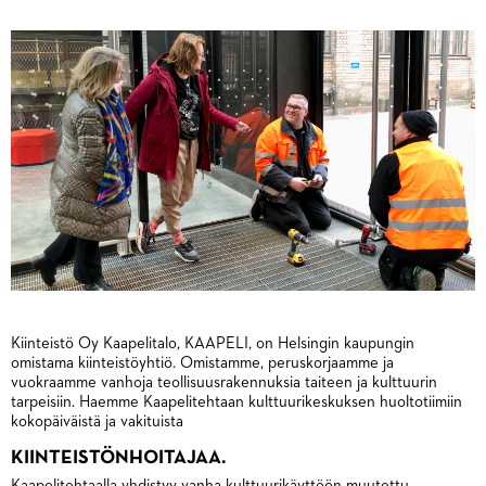
Kiinteistö Oy Kaapelitalo, KAAPELI, on Helsingin kaupungin
omistama kiinteistöyhtiö. Omistamme, peruskorjaamme ja
vuokraamme vanhoja teollisuusrakennuksia taiteen ja kulttuurin
tarpeisiin. Haemme Kaapelitehtaan kulttuurikeskuksen huoltotiimiin
kokopäiväistä ja vakituista
KIINTEISTÖNHOITAJAA.
Kaapelitehtaalla yhdistyy vanha kulttuurikäyttöön muutettu