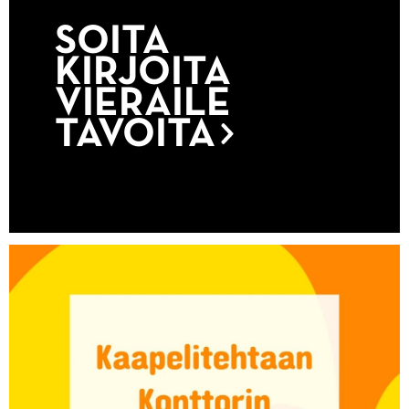
SOITA
KIRJOITA
VIERAILE
TAVOITA