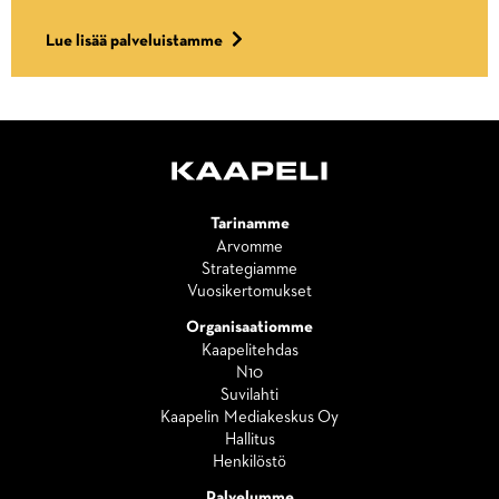
Lue lisää palveluistamme
Tarinamme
Arvomme
Strategiamme
Vuosikertomukset
Organisaatiomme
Kaapelitehdas
N10
Suvilahti
Kaapelin Mediakeskus Oy
Hallitus
Henkilöstö
Palvelumme