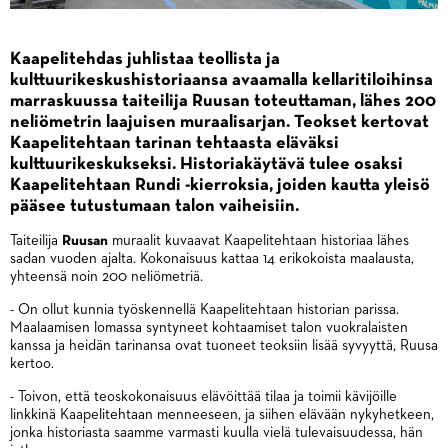
Kaapelitehdas juhlistaa teollista ja
kulttuurikeskushistoriaansa avaamalla kellaritiloihinsa
marraskuussa taiteilija Ruusan toteuttaman, lähes 200
neliömetrin laajuisen muraalisarjan. Teokset kertovat
Kaapelitehtaan tarinan tehtaasta eläväksi
kulttuurikeskukseksi. Historiakäytävä tulee osaksi
Kaapelitehtaan Rundi -kierroksia, joiden kautta yleisö
pääsee tutustumaan talon vaiheisiin.
Taiteilija
Ruusan
muraalit kuvaavat Kaapelitehtaan historiaa lähes
sadan vuoden ajalta. Kokonaisuus kattaa 14 erikokoista maalausta,
yhteensä noin 200 neliömetriä.
- On ollut kunnia työskennellä Kaapelitehtaan historian parissa.
Maalaamisen lomassa syntyneet kohtaamiset talon vuokralaisten
kanssa ja heidän tarinansa ovat tuoneet teoksiin lisää syvyyttä, Ruusa
kertoo.
- Toivon, että teoskokonaisuus elävöittää tilaa ja toimii kävijöille
linkkinä Kaapelitehtaan menneeseen, ja siihen elävään nykyhetkeen,
jonka historiasta saamme varmasti kuulla vielä tulevaisuudessa, hän