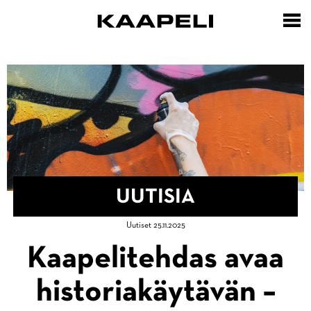
Hyppää
pääsisältöön
UUTISIA
Murupolku
Uutiset 25.11.2025
Etusivu
Kaapelitehdas avaa
Uutisia
historiakäytävän –