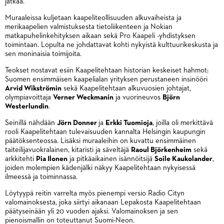
jatkaa.
Muraaleissa kuljetaan kaapeliteollisuuden alkuvaiheista ja
merikaapelien valmistuksesta tietoliikenteen ja Nokian
matkapuhelinkehityksen aikaan sekä Pro Kaapeli -yhdistyksen
toimintaan. Lopulta ne johdattavat kohti nykyistä kulttuurikeskusta ja
sen moninaisia toimijoita.
Teokset nostavat esiin Kaapelitehtaan historian keskeiset hahmot:
Suomen ensimmäisen kaapelialan yrityksen perustaneen insinööri
Arvid Wikströmin
sekä Kaapelitehtaan alkuvuosien johtajat,
olympiavoittaja
Verner Weckmanin
ja vuorineuvos
Björn
Westerlundin
.
Seinillä nähdään
Jörn Donner
ja
Erkki Tuomioja
, joilla oli merkittävä
rooli Kaapelitehtaan tulevaisuuden kannalta Helsingin kaupungin
päätöksenteossa. Lisäksi muraaleihin on kuvattu ensimmäinen
taiteilijavuokralainen, kitaristi ja säveltäjä
Raoul Björkenheim
sekä
arkkitehti
Pia Ilonen
ja pitkäaikainen isännöitsijä
Soile Kaukolander
,
joiden molempien kädenjälki näkyy Kaapelitehtaan nykyisessä
ilmeessä ja toiminnassa.
Löytyypä reitin varrelta myös pienempi versio Radio Cityn
valomainoksesta, joka siirtyi aikanaan Lepakosta Kaapelitehtaan
päätyseinään yli 20 vuoden ajaksi. Valomainoksen ja sen
pienoismallin on toteuttanut Suomi-Neon.