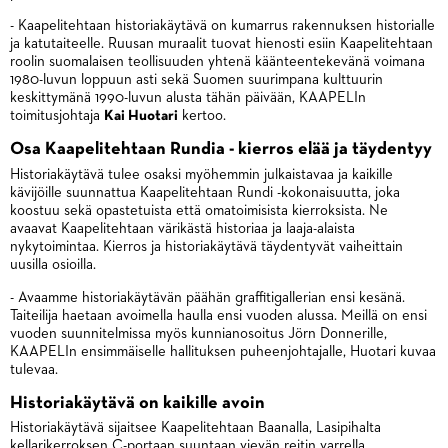
- Kaapelitehtaan historiakäytävä on kumarrus rakennuksen historialle
ja katutaiteelle. Ruusan muraalit tuovat hienosti esiin Kaapelitehtaan
roolin suomalaisen teollisuuden yhtenä käänteentekevänä voimana
1980-luvun loppuun asti sekä Suomen suurimpana kulttuurin
keskittymänä 1990-luvun alusta tähän päivään, KAAPELIn
toimitusjohtaja
Kai Huotari
kertoo.
Osa Kaapelitehtaan Rundia - kierros elää ja täydentyy
Historiakäytävä tulee osaksi myöhemmin julkaistavaa ja kaikille
kävijöille suunnattua Kaapelitehtaan Rundi -kokonaisuutta, joka
koostuu sekä opastetuista että omatoimisista kierroksista. Ne
avaavat Kaapelitehtaan värikästä historiaa ja laaja-alaista
nykytoimintaa. Kierros ja historiakäytävä täydentyvät vaiheittain
uusilla osioilla.
- Avaamme historiakäytävän päähän graffitigallerian ensi kesänä.
Taiteilija haetaan avoimella haulla ensi vuoden alussa. Meillä on ensi
vuoden suunnitelmissa myös kunnianosoitus Jörn Donnerille,
KAAPELIn ensimmäiselle hallituksen puheenjohtajalle, Huotari kuvaa
tulevaa.
Historiakäytävä on kaikille avoin
Historiakäytävä sijaitsee Kaapelitehtaan Baanalla, Lasipihalta
kellarikerroksen C-portaan suuntaan vievän reitin varrella.