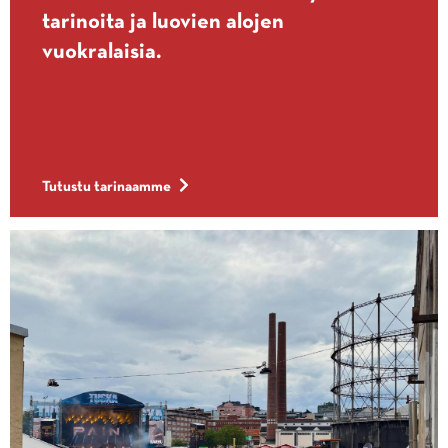
tarinoita ja luovien alojen
vuokralaisia.
Tutustu tarinaamme