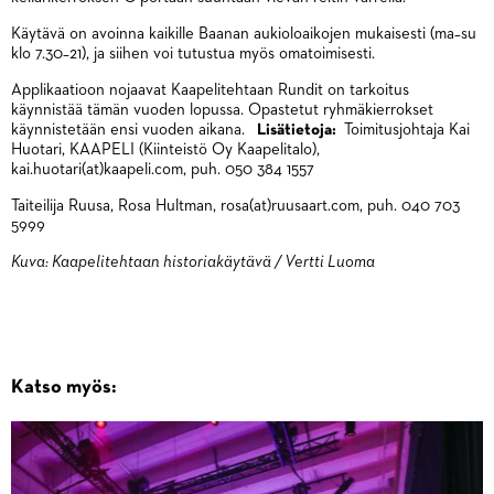
Käytävä on avoinna kaikille Baanan aukioloaikojen mukaisesti (ma–su
klo 7.30–21), ja siihen voi tutustua myös omatoimisesti.
Applikaatioon nojaavat Kaapelitehtaan Rundit on tarkoitus
käynnistää tämän vuoden lopussa. Opastetut ryhmäkierrokset
käynnistetään ensi vuoden aikana.
Lisätietoja:
Toimitusjohtaja Kai
Huotari, KAAPELI (Kiinteistö Oy Kaapelitalo),
kai.huotari(at)kaapeli.com, puh. 050 384 1557
Taiteilija Ruusa, Rosa Hultman, rosa(at)ruusaart.com, puh. 040 703
5999
Kuva: Kaapelitehtaan historiakäytävä / Vertti Luoma
Katso myös: