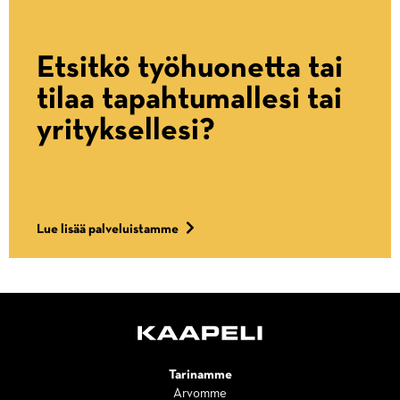
Etsitkö työhuonetta tai
tilaa tapahtumallesi tai
yrityksellesi?
Lue lisää palveluistamme
Tarinamme
Arvomme