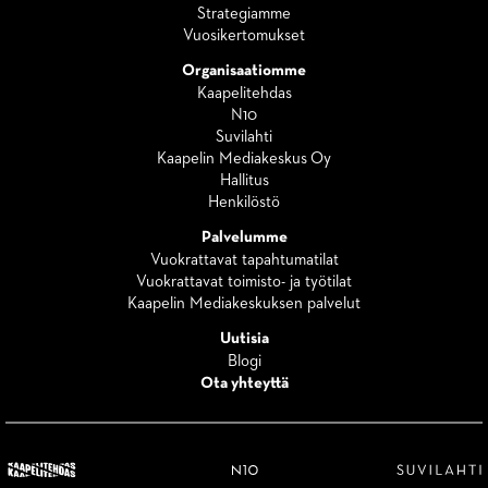
Strategiamme
Vuosikertomukset
Organisaatiomme
Kaapelitehdas
N10
Suvilahti
Kaapelin Mediakeskus Oy
Hallitus
Henkilöstö
Palvelumme
Vuokrattavat tapahtumatilat
Vuokrattavat toimisto- ja työtilat
Kaapelin Mediakeskuksen palvelut
Uutisia
Blogi
Ota yhteyttä