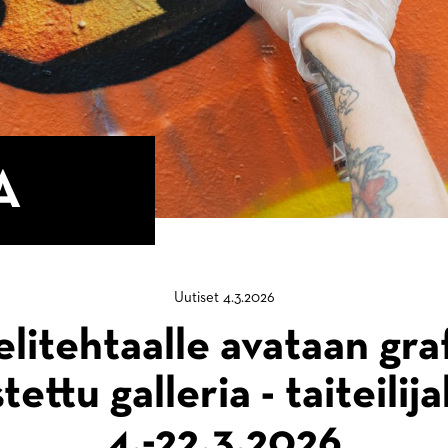
A
Uutiset 4.3.2026
litehtaalle avataan graff
tettu galleria - taiteilij
4.-22.3.2026