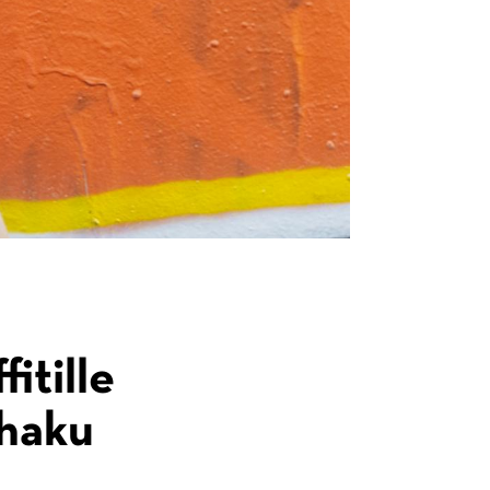
itille
ahaku