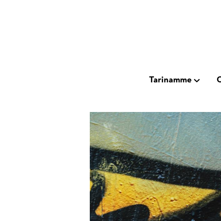
Hyppää
pääsisältöön
Main
Tarinamme
O
Open
subnavig
navigation