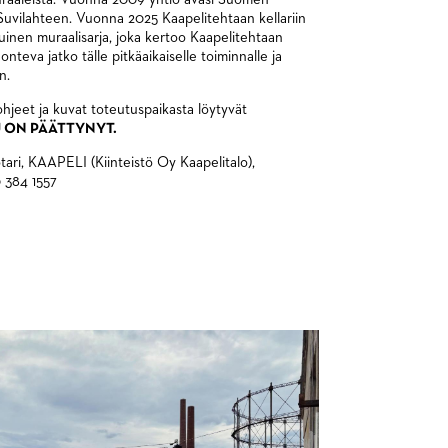
n Suvilahteen. Vuonna 2025 Kaapelitehtaan kellariin
juinen muraalisarja, joka kertoo Kaapelitehtaan
luonteva jatko tälle pitkäaikaiselle toiminnalle ja
n.
ohjeet ja kuvat toteutuspaikasta löytyvät
 ON PÄÄTTYNYT.
tari, KAAPELI (Kiinteistö Oy Kaapelitalo),
0 384 1557