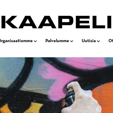
rganisaatiomme
Palvelumme
Uutisia
Ot
Open
Open
Open
ation
subnavigation
subnavigation
subnaviga