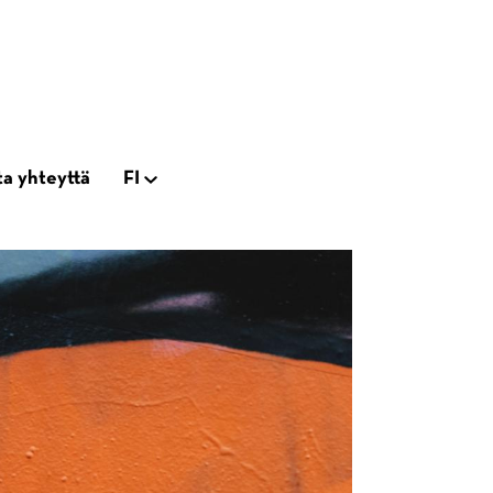
a yhteyttä
FI
Open
tion
subnavigation