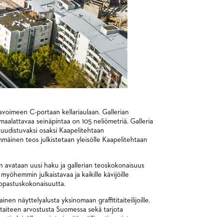
le avoimeen C-portaan kellariaulaan. Gallerian
a maalattavaa seinäpintaa on 105 neliömetriä. Galleria
 uudistuvaksi osaksi Kaapelitehtaan
mäinen teos julkistetaan yleisölle Kaapelitehtaan
en avataan uusi haku ja gallerian teoskokonaisuus
i myöhemmin julkaistavaa ja kaikille kävijöille
opastuskokonaisuutta.
en näyttelyalusta yksinomaan graffititaiteilijoille.
itaiteen arvostusta Suomessa sekä tarjota