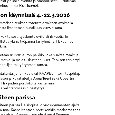
vasti yleisölle avointa ja säännöllisesti uusiutuvaa
mitusjohtaja
Kai Huotari
.
 on käynnissä 4.-22.3.2026
simmäisen teoksen toteuttaja valitaan avoimella
nasta ilmoitetaan huhtikuun 2026 aikana.
akituisesti työskenteleville yli 18-vuotiaille
 osallistua yksin, työparina tai ryhmänä. Hakuun voi
illä.
taan 10 000 euron palkkio, joka sisältää maalit ja
 matka- ja majoituskustannukset. Teoksen tarkempi
aiteilijan tai työryhmän kanssa.
alautakunta, johon kuuluvat KAAPELIn toimitusjohtaja
äsen ja kuvataiteilija
Anna Tuori
sekä Upeartin
. Hakijoiden portfolioita käsitellään
etä valintaprosessin päätyttyä.
aiteen parissa
iteen parissa Helsingissä jo vuosikymmenten ajalta.
 1994 Kaapelitehtaan porttikonkiin maalaama teos
muraaleista. Vuonna 2009 yhtiö avasi Suomen