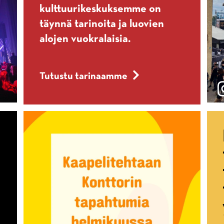
kulttuurikeskuksemme on
täynnä tarinoita ja luovien
alojen vuokralaisia.
Tutustu tarinaamme