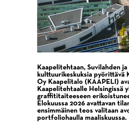
Kaapelitehtaan, Suvilahden ja
kulttuurikeskuksia pyörittävä 
Oy Kaapelitalo (KAAPELI) av
Kaapelitehtaalle Helsingissä
graffititaiteeseen erikoistunee
Elokuussa 2026 avattavan tila
ensimmäinen teos valitaan av
portfoliohaulla maaliskuussa.