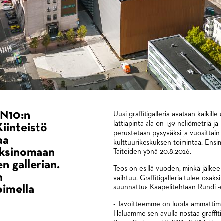
 N10:n
Uusi graffitigalleria avataan kaikil
lattiapinta-ala on 139 neliömetriä j
Kiinteistö
perustetaan pysyväksi ja vuosittain
aa
kulttuurikeskuksen toimintaa. Ensim
 yksinomaan
Taiteiden yönä 20.8.2026.
n gallerian.
Teos on esillä vuoden, minkä jälke
n
vaihtuu. Graffitigalleria tulee osaks
oimella
suunnattua Kaapelitehtaan Rundi -
- Tavoitteemme on luoda ammattimain
Haluamme sen avulla nostaa graffit