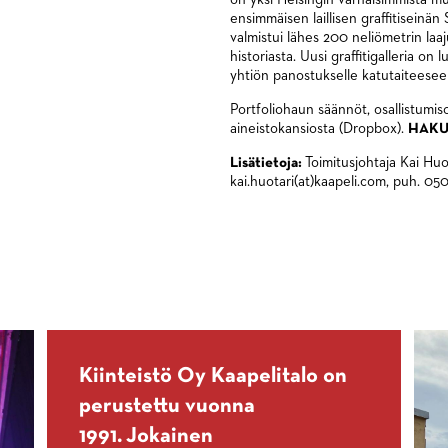
ensimmäisen laillisen graffitiseinä
valmistui lähes 200 neliömetrin laa
historiasta. Uusi graffitigalleria on 
yhtiön panostukselle katutaiteesee
Portfoliohaun säännöt, osallistumis
aineistokansiosta (Dropbox).
HAKU
Lisätietoja:
Toimitusjohtaja Kai Huo
kai.huotari(at)kaapeli.com, puh. 05
Kiinteistö Oy Kaapelitalo on
perustettu vuonna
1991. Jokainen