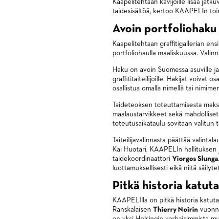
Kaapelitehtaan kävijöille lisää jatku
taidesisältöä, kertoo KAAPELIn toi
Avoin portfoliohaku
Kaapelitehtaan graffitigallerian en
portfoliohaulla maaliskuussa. Valin
Haku on avoin Suomessa asuville ja v
graffititaiteilijoille. Hakijat voivat
osallistua omalla nimellä tai nimimerk
Taideteoksen toteuttamisesta makse
maalaustarvikkeet sekä mahdolliset
toteutusaikataulu sovitaan valitun t
Taiteilijavalinnasta päättää valint
Kai Huotari, KAAPELIn hallituksen j
taidekoordinaattori
Yiorgos Slunga
luottamuksellisesti eikä niitä säilyt
Pitkä historia katut
KAAPELIlla on pitkä historia katuta
Ranskalaisen
Thierry Noirin
vuonna
on yksi Helsingin varhaisimmista 