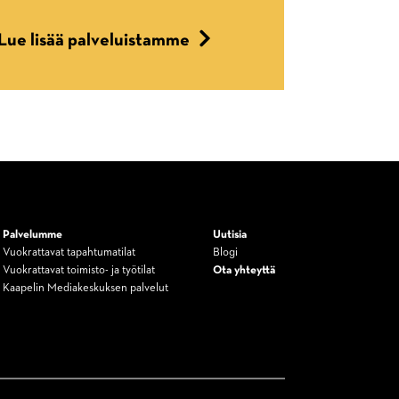
Lue lisää palveluistamme
Palvelumme
Uutisia
Vuokrattavat tapahtumatilat
Blogi
Vuokrattavat toimisto- ja työtilat
Ota yhteyttä
Kaapelin Mediakeskuksen palvelut