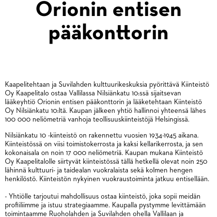
Orionin entisen
pääkonttorin
Kaapelitehtaan ja Suvilahden kulttuurikeskuksia pyörittävä Kiinteistö
Oy Kaapelitalo ostaa Vallilassa Nilsiänkatu 10:ssä sijaitsevan
lääkeyhtiö Orionin entisen pääkonttorin ja lääketehtaan Kiinteistö
Oy Nilsiänkatu 10:ltä. Kaupan jälkeen yhtiö hallinnoi yhteensä lähes
100 000 neliömetriä vanhoja teollisuuskiinteistöjä Helsingissä.
Nilsiänkatu 10 -kiinteistö on rakennettu vuosien 1934-1945 aikana.
Kiinteistössä on viisi toimistokerrosta ja kaksi kellarikerrosta, ja sen
kokonaisala on noin 17 000 neliömetriä. Kaupan mukana Kiinteistö
Oy Kaapelitalolle siirtyvät kiinteistössä tällä hetkellä olevat noin 250
lähinnä kulttuuri- ja taidealan vuokralaista sekä kolmen hengen
henkilöstö. Kiinteistön nykyinen vuokraustoiminta jatkuu entisellään.
- Yhtiölle tarjoutui mahdollisuus ostaa kiinteistö, joka sopii meidän
profiiliimme ja istuu strategiaamme. Kaupalla pystymme levittämään
toimintaamme Ruoholahden ja Suvilahden ohella Vallilaan ja