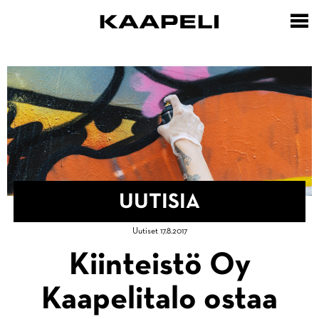
Hyppää
pääsisältöön
UUTISIA
Murupolku
Uutiset 17.8.2017
Etusivu
Kiinteistö Oy
Uutisia
Kaapelitalo ostaa