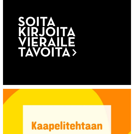
SOITA
KIRJOITA
VIERAILE
TAVOITA