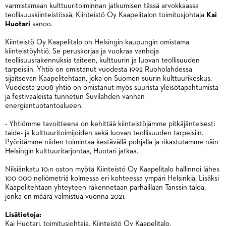
varmistamaan kulttuuritoiminnan jatkumisen tässä arvokkaassa
teollisuuskiinteistössä, Kiinteistö Oy Kaapelitalon toimitusjohtaja
Kai
Huotari
sanoo.
Kiinteistö Oy Kaapelitalo on Helsingin kaupungin omistama
kiinteistöyhtiö. Se peruskorjaa ja vuokraa vanhoja
teollisuusrakennuksia taiteen, kulttuurin ja luovan teollisuuden
tarpeisiin. Yhtiö on omistanut vuodesta 1992 Ruoholahdessa
sijaitsevan Kaapelitehtaan, joka on Suomen suurin kulttuurikeskus.
Vuodesta 2008 yhtiö on omistanut myös suurista yleisötapahtumista
ja festivaaleista tunnetun Suvilahden vanhan
energiantuotantoalueen.
- Yhtiömme tavoitteena on kehittää kiinteistöjämme pitkäjänteisesti
taide- ja kulttuuritoimijoiden sekä luovan teollisuuden tarpeisiin.
Pyöritämme niiden toimintaa kestävällä pohjalla ja rikastutamme näin
Helsingin kulttuuritarjontaa, Huotari jatkaa.
Nilsiänkatu 10:n oston myötä Kiinteistö Oy Kaapelitalo hallinnoi lähes
100 000 neliömetriä kolmessa eri kohteessa ympäri Helsinkiä. Lisäksi
Kaapelitehtaan yhteyteen rakennetaan parhaillaan Tanssin taloa,
jonka on määrä valmistua vuonna 2021.
Lisätietoja:
Kai Huotari, toimitusjohtaja, Kiinteistö Oy Kaapelitalo,