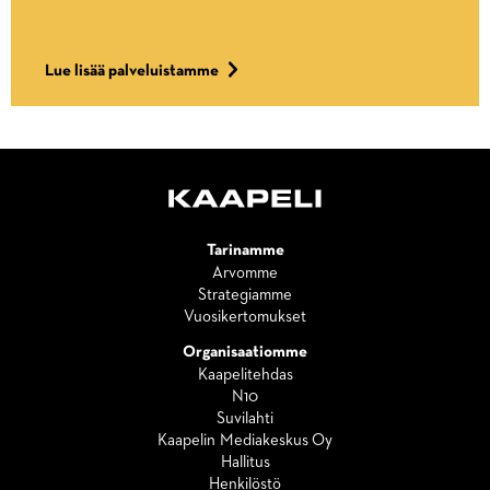
Lue lisää palveluistamme
Tarinamme
Arvomme
Strategiamme
Vuosikertomukset
Organisaatiomme
Kaapelitehdas
N10
Suvilahti
Kaapelin Mediakeskus Oy
Hallitus
Henkilöstö