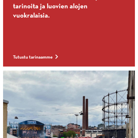
tarinoita ja luovien alojen
vuokralaisia.
Tutustu tarinaamme