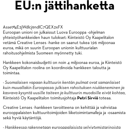
EU:n jättihanketta
Asset#4E2jWdlcj9ndlC7QEX2xFX
Euroopan unioni on julkaissut Luova Eurooppa -ohjelman
yhteistyöhankkeiden haun tulokset: Kiinteistö Oy Kaapelitalon
vetämä Creative Lenses -hanke on saanut tukea 1,96 miljoonaa
euroa, mikä on suurin Euroopan unionin kulttuurialan
rahoitusohjelmista Suomeen myönnetty tuki.
Hankkeen kokonaisbudjetti on noin 4 miljoonaa euroa, ja Kiinteistö
Oy Kaapelitalon roolina on koordinoida hankkeen taloutta ja
toimintaa.
-
Suomalaisen vapaan kulttuurin kentän pulmat ovat samanlaiset
kuin muuallakin Euroopassa: julkisen rahoituksen niukkeneminen ja
kasvava kysyntä uusille taiteen ja kulttuurin muodoille eivät kohtaa
,
Kiinteistö Oy Kaapelitalon toimitusjohtaja
Petri Sirviö
toteaa.
Creative Lenses -hankkeen tavoitteena on kehittää ja vahvistaa
eurooppalaisten kulttuuritoimijoiden liiketoimintamalleja ja -osaamista
sekä hyviä käytäntöjä.
-
Hankkeessa rakennetaan eurooppalaisista selviytymistarinoista