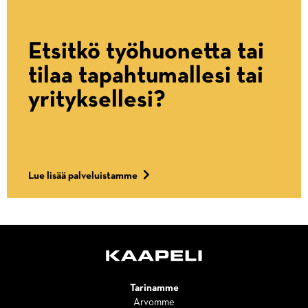
Etsitkö työhuonetta tai
tilaa tapahtumallesi tai
yrityksellesi?
Lue lisää palveluistamme
Tarinamme
Arvomme