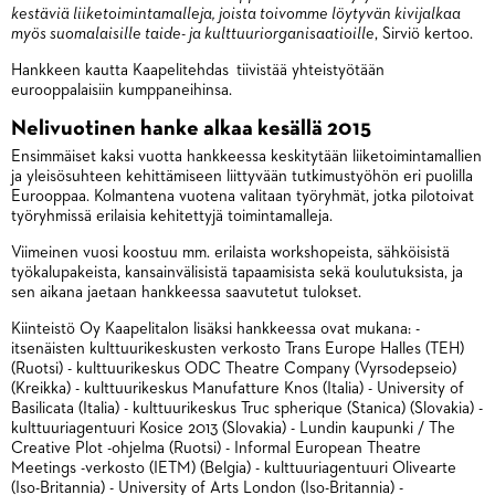
kestäviä liiketoimintamalleja, joista toivomme löytyvän kivijalkaa
myös suomalaisille taide- ja kulttuuriorganisaatioille
, Sirviö kertoo.
Hankkeen kautta Kaapelitehdas tiivistää yhteistyötään
eurooppalaisiin kumppaneihinsa.
Nelivuotinen hanke alkaa kesällä 2015
Ensimmäiset kaksi vuotta hankkeessa keskitytään liiketoimintamallien
ja yleisösuhteen kehittämiseen liittyvään tutkimustyöhön eri puolilla
Eurooppaa. Kolmantena vuotena valitaan työryhmät, jotka pilotoivat
työryhmissä erilaisia kehitettyjä toimintamalleja.
Viimeinen vuosi koostuu mm. erilaista workshopeista, sähköisistä
työkalupakeista, kansainvälisistä tapaamisista sekä koulutuksista, ja
sen aikana jaetaan hankkeessa saavutetut tulokset.
Kiinteistö Oy Kaapelitalon lisäksi hankkeessa ovat mukana: -
itsenäisten kulttuurikeskusten verkosto Trans Europe Halles (TEH)
(Ruotsi) - kulttuurikeskus ODC Theatre Company (Vyrsodepseio)
(Kreikka) - kulttuurikeskus Manufatture Knos (Italia) - University of
Basilicata (Italia) - kulttuurikeskus Truc spherique (Stanica) (Slovakia) -
kulttuuriagentuuri Kosice 2013 (Slovakia) - Lundin kaupunki / The
Creative Plot -ohjelma (Ruotsi) - Informal European Theatre
Meetings -verkosto (IETM) (Belgia) - kulttuuriagentuuri Olivearte
(Iso-Britannia) - University of Arts London (Iso-Britannia) -