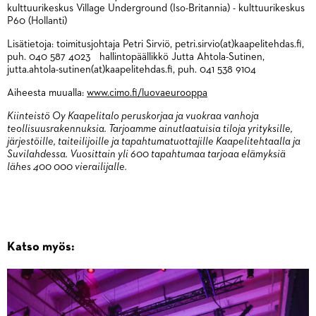
kulttuurikeskus Village Underground (Iso-Britannia) - kulttuurikeskus
P60 (Hollanti)
Lisätietoja: toimitusjohtaja Petri Sirviö, petri.sirvio(at)kaapelitehdas.fi,
puh. 040 587 4023 hallintopäällikkö Jutta Ahtola-Sutinen,
jutta.ahtola-sutinen(at)kaapelitehdas.fi, puh. 041 538 9104
Aiheesta muualla:
www.cimo.fi/luovaeurooppa
Kiinteistö Oy Kaapelitalo peruskorjaa ja vuokraa vanhoja
teollisuusrakennuksia. Tarjoamme ainutlaatuisia tiloja yrityksille,
järjestöille, taiteilijoille ja tapahtumatuottajille Kaapelitehtaalla ja
Suvilahdessa. Vuosittain yli 600 tapahtumaa tarjoaa elämyksiä
lähes 400 000 vierailijalle.
Katso myös: