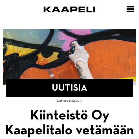
Hyppää
pääsisältöön
UUTISIA
Murupolku
Uutiset 29.4.2015
Etusivu
Kiinteistö Oy
Uutisia
Kaapelitalo vetämään