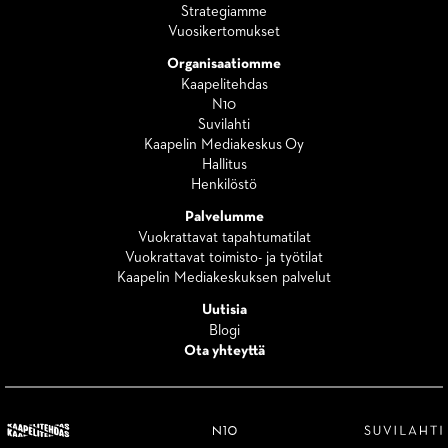
Strategiamme
Vuosikertomukset
Organisaatiomme
Kaapelitehdas
N10
Suvilahti
Kaapelin Mediakeskus Oy
Hallitus
Henkilöstö
Palvelumme
Vuokrattavat tapahtumatilat
Vuokrattavat toimisto- ja työtilat
Kaapelin Mediakeskuksen palvelut
Uutisia
Blogi
Ota yhteyttä