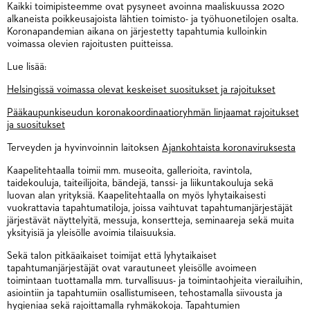
Kaikki toimipisteemme ovat pysyneet avoinna maaliskuussa 2020
alkaneista poikkeusajoista lähtien toimisto- ja työhuonetilojen osalta.
Koronapandemian aikana on järjestetty tapahtumia kulloinkin
voimassa olevien rajoitusten puitteissa.
Lue lisää:
Helsingissä voimassa olevat keskeiset suositukset ja rajoitukset
Pääkaupunkiseudun koronakoordinaatioryhmän linjaamat rajoitukset
ja suositukset
Terveyden ja hyvinvoinnin laitoksen
Ajankohtaista koronaviruksesta
Kaapelitehtaalla toimii mm. museoita, gallerioita, ravintola,
taidekouluja, taiteilijoita, bändejä, tanssi- ja liikuntakouluja sekä
luovan alan yrityksiä. Kaapelitehtaalla on myös lyhytaikaisesti
vuokrattavia tapahtumatiloja, joissa vaihtuvat tapahtumanjärjestäjät
järjestävät näyttelyitä, messuja, konsertteja, seminaareja sekä muita
yksityisiä ja yleisölle avoimia tilaisuuksia.
Sekä talon pitkäaikaiset toimijat että lyhytaikaiset
tapahtumanjärjestäjät ovat varautuneet yleisölle avoimeen
toimintaan tuottamalla mm. turvallisuus- ja toimintaohjeita vierailuihin,
asiointiin ja tapahtumiin osallistumiseen, tehostamalla siivousta ja
hygieniaa sekä rajoittamalla ryhmäkokoja. Tapahtumien