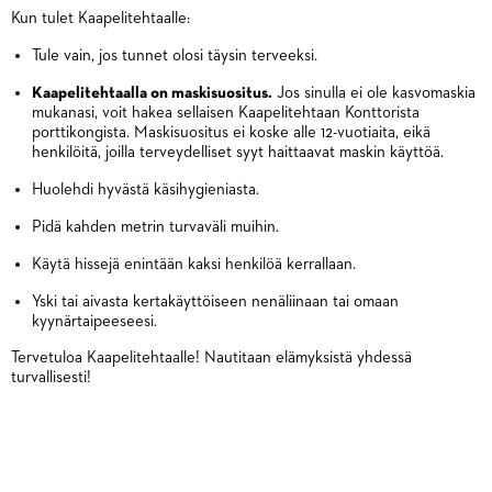
Kun tulet Kaapelitehtaalle:
Tule vain, jos tunnet olosi täysin terveeksi.
Kaapelitehtaalla on maskisuositus.
Jos sinulla ei ole kasvomaskia
mukanasi, voit hakea sellaisen Kaapelitehtaan Konttorista
porttikongista. Maskisuositus ei koske alle 12-vuotiaita, eikä
henkilöitä, joilla terveydelliset syyt haittaavat maskin käyttöä.
Huolehdi hyvästä käsihygieniasta.
Pidä kahden metrin turvaväli muihin.
Käytä hissejä enintään kaksi henkilöä kerrallaan.
Yski tai aivasta kertakäyttöiseen nenäliinaan tai omaan
kyynärtaipeeseesi.
Tervetuloa Kaapelitehtaalle! Nautitaan elämyksistä yhdessä
turvallisesti!