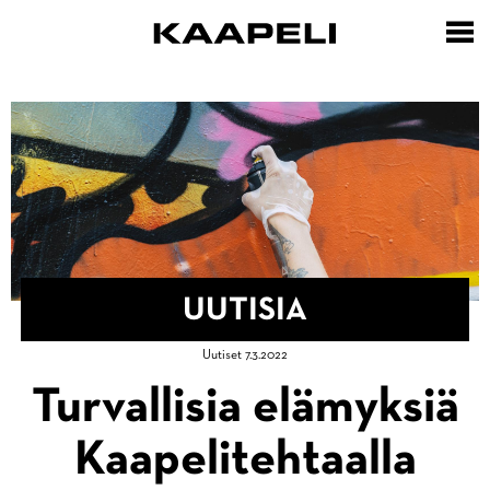
Hyppää
pääsisältöön
UUTISIA
Murupolku
Uutiset 7.3.2022
Etusivu
Turvallisia elämyksiä
Uutisia
Kaapelitehtaalla