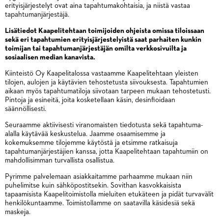
erityisjärjestelyt ovat aina tapahtumakohtaisia, ja niistä vastaa
tapahtumanjärjestäjä.
Lisätiedot Kaapelitehtaan toimijoiden ohjeista omissa tiloissaan
sekä eri tapahtumien erityisjärjestelyistä saat parhaiten kunkin
toimijan tai tapahtumanjärjestäjän omilta verkkosivuilta ja
sosiaalisen median kanavista.
Kiinteistö Oy Kaapelitalossa vastaamme Kaapelitehtaan yleisten
tilojen, aulojen ja käytävien tehostetusta siivouksesta. Tapahtumien
aikaan myös tapahtumatiloja siivotaan tarpeen mukaan tehostetusti.
Pintoja ja esineitä, joita kosketellaan käsin, desinfioidaan
säännöllisesti.
Seuraamme aktiivisesti viranomaisten tiedotusta sekä tapahtuma-
alalla käytävää keskustelua. Jaamme osaamisemme ja
kokemuksemme tilojemme käytöstä ja etsimme ratkaisuja
tapahtumanjärjestäjien kanssa, jotta Kaapelitehtaan tapahtumiin on
mahdollisimman turvallista osallistua.
Pyrimme palvelemaan asiakkaitamme parhaamme mukaan niin
puhelimitse kuin sähköpostitsekin. Sovithan kasvokkaisista
tapaamisista Kaapelitoimistolla mieluiten etukäteen ja pidät turvavälit
henkilökuntaamme. Toimistollamme on saatavilla käsidesiä sekä
maskeja.