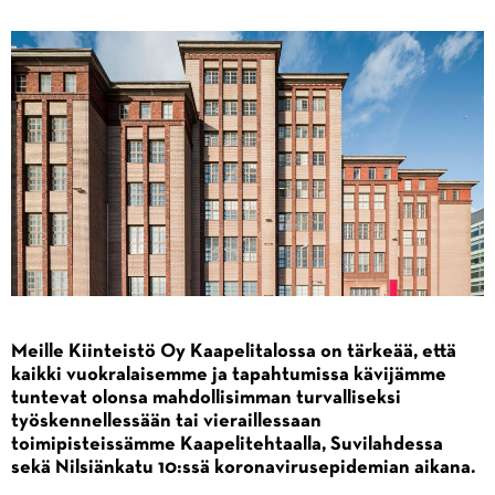
Meille Kiinteistö Oy Kaapelitalossa on tärkeää, että
kaikki vuokralaisemme ja tapahtumissa kävijämme
tuntevat olonsa mahdollisimman turvalliseksi
työskennellessään tai vieraillessaan
toimipisteissämme Kaapelitehtaalla, Suvilahdessa
sekä Nilsiänkatu 10:ssä koronavirusepidemian aikana.