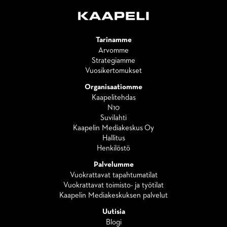
Tarinamme
Arvomme
Strategiamme
Vuosikertomukset
Organisaatiomme
Kaapelitehdas
N10
Suvilahti
Kaapelin Mediakeskus Oy
Hallitus
Henkilöstö
Palvelumme
Vuokrattavat tapahtumatilat
Vuokrattavat toimisto- ja työtilat
Kaapelin Mediakeskuksen palvelut
Uutisia
Blogi