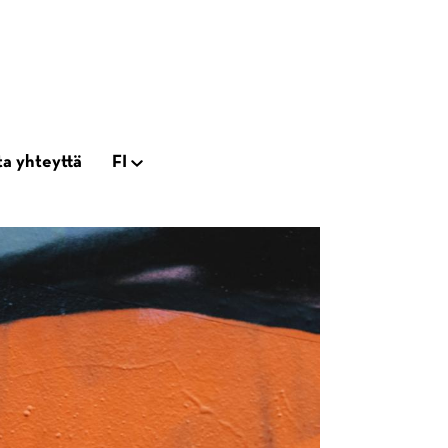
a yhteyttä
FI
Open
tion
subnavigation