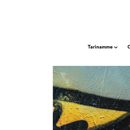
Hyppää
pääsisältöön
Main
Tarinamme
O
Open
subnavig
navigation