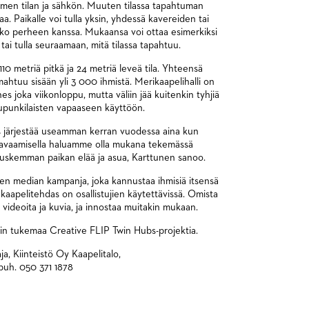
oimen tilan ja sähkön. Muuten tilassa tapahtuman
a. Paikalle voi tulla yksin, yhdessä kavereiden tai
oko perheen kanssa. Mukaansa voi ottaa esimerkiksi
 tai tulla seuraamaan, mitä tilassa tapahtuu.
10 metriä pitkä ja 24 metriä leveä tila. Yhteensä
 mahtuu sisään yli 3 000 ihmistä. Merikaapelihalli on
s joka viikonloppu, mutta väliin jää kuitenkin tyhjiä
kaupunkilaisten vapaaseen käyttöön.
us järjestää useamman kerran vuodessa aina kun
jen avaamisella haluamme olla mukana tekemässä
auskemman paikan elää ja asua, Karttunen sanoo.
en median kampanja, joka kannustaa ihmisiä itsensä
kaapelitehdas on osallistujien käytettävissä. Omista
 videoita ja kuvia, ja innostaa muitakin mukaan.
n tukemaa Creative FLIP Twin Hubs-projektia.
a, Kiinteistö Oy Kaapelitalo,
 puh. 050 371 1878