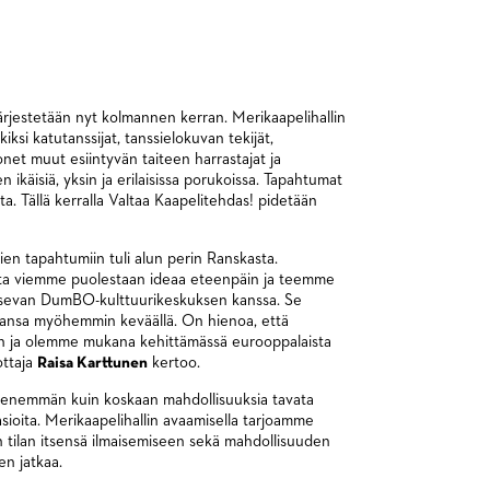
ärjestetään nyt kolmannen kerran. Merikaapelihallin
ksi katutanssijat, tanssielokuvan tekijät,
 monet muut esiintyvän taiteen harrastajat ja
en ikäisiä, yksin ja erilaisissa porukoissa. Tapahtumat
a. Tällä kerralla Valtaa Kaapelitehdas! pidetään
vien tapahtumiin tuli alun perin Ranskasta.
lta viemme puolestaan ideaa eteenpäin ja teemme
aitsevan DumBO-kulttuurikeskuksen kanssa. Se
mansa myöhemmin keväällä. On hienoa, että
aan ja olemme mukana kehittämässä eurooppalaista
ottaja
Raisa Karttunen
kertoo.
 enemmän kuin koskaan mahdollisuuksia tavata
sioita. Merikaapelihallin avaamisella tarjoamme
aan tilan itsensä ilmaisemiseen sekä mahdollisuuden
nen jatkaa.