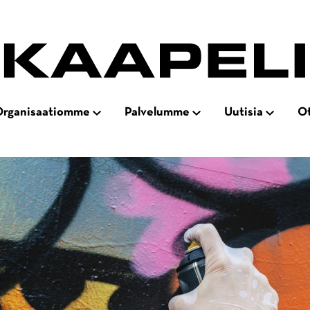
rganisaatiomme
Palvelumme
Uutisia
Ot
Open
Open
Open
ation
subnavigation
subnavigation
subnaviga