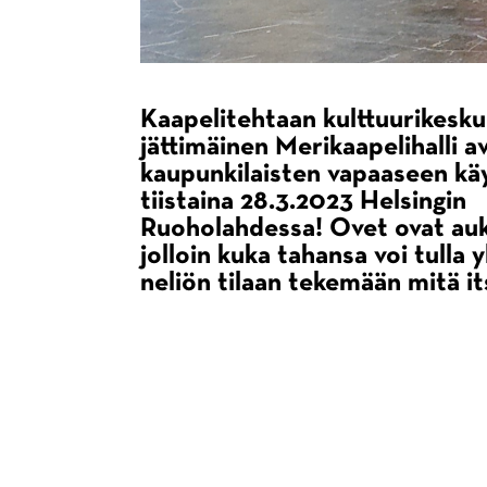
Kaapelitehtaan kulttuurikesk
jättimäinen Merikaapelihalli a
kaupunkilaisten vapaaseen kä
tiistaina 28.3.2023 Helsingin
Ruoholahdessa! Ovet ovat auki
jolloin kuka tahansa voi tulla 
neliön tilaan tekemään mitä it