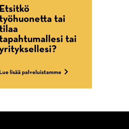
Etsitkö
työhuonetta tai
tilaa
tapahtumallesi tai
yrityksellesi?
Lue lisää palveluistamme