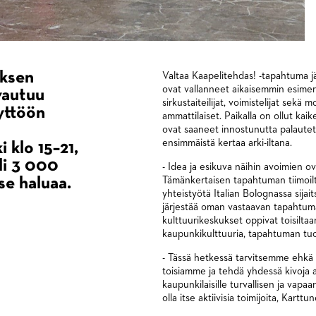
uksen
Valtaa Kaapelitehdas! -tapahtuma j
ovat vallanneet aikaisemmin esimerki
vautuu
sirkustaiteilijat, voimistelijat sekä
yttöön
ammattilaiset. Paikalla on ollut kaik
ovat saaneet innostunutta palautett
ensimmäistä kertaa arki-iltana.
 klo 15–21,
yli 3 000
- Idea ja esikuva näihin avoimien o
se haluaa.
Tämänkertaisen tapahtuman tiimoi
yhteistyötä Italian Bolognassa sij
järjestää oman vastaavan tapahtu
kulttuurikeskukset oppivat toisilt
kaupunkikulttuuria, tapahtuman tu
- Tässä hetkessä tarvitsemme ehkä
toisiamme ja tehdä yhdessä kivoja a
kaupunkilaisille turvallisen ja vap
olla itse aktiivisia toimijoita, Karttu