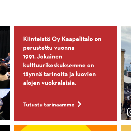
Kiinteistö Oy Kaapelitalo on
perustettu vuonna
1991. Jokainen
kulttuurikeskuksemme on
täynnä tarinoita ja luovien
alojen vuokralaisia.
Tutustu tarinaamme