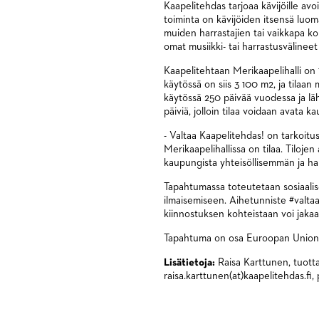
Kaapelitehdas tarjoaa kävijöille av
toiminta on kävijöiden itsensä luoma
muiden harrastajien tai vaikkapa k
omat musiikki- tai harrastusvälineet
Kaapelitehtaan Merikaapelihalli on 1
käytössä on siis 3 100 m2, ja tilaan
käytössä 250 päivää vuodessa ja lähe
päiviä, jolloin tilaa voidaan avata 
- Valtaa Kaapelitehdas! on tarkoit
Merikaapelihallissa on tilaa. Tilo
kaupungista yhteisöllisemmän ja h
Tapahtumassa toteutetaan sosiaalis
ilmaisemiseen. Aihetunniste #valtaa
kiinnostuksen kohteistaan voi jakaa
Tapahtuma on osa Euroopan Unioni
Lisätietoja:
Raisa Karttunen, tuottaj
raisa.karttunen(at)kaapelitehdas.fi,