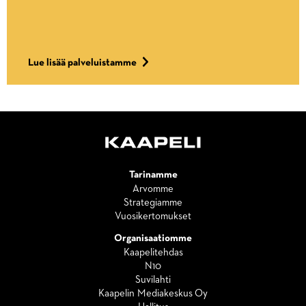
Lue lisää palveluistamme
Tarinamme
Arvomme
Strategiamme
Vuosikertomukset
Organisaatiomme
Kaapelitehdas
N10
Suvilahti
Kaapelin Mediakeskus Oy