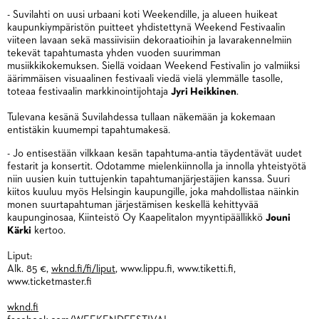
- Suvilahti on uusi urbaani koti Weekendille, ja alueen huikeat
kaupunkiympäristön puitteet yhdistettynä Weekend Festivaalin
viiteen lavaan sekä massiivisiin dekoraatioihin ja lavarakennelmiin
tekevät tapahtumasta yhden vuoden suurimman
musiikkikokemuksen. Siellä voidaan Weekend Festivalin jo valmiiksi
äärimmäisen visuaalinen festivaali viedä vielä ylemmälle tasolle,
toteaa festivaalin markkinointijohtaja
Jyri Heikkinen
.
Tulevana kesänä Suvilahdessa tullaan näkemään ja kokemaan
entistäkin kuumempi tapahtumakesä.
- Jo entisestään vilkkaan kesän tapahtuma-antia täydentävät uudet
festarit ja konsertit. Odotamme mielenkiinnolla ja innolla yhteistyötä
niin uusien kuin tuttujenkin tapahtumanjärjestäjien kanssa. Suuri
kiitos kuuluu myös Helsingin kaupungille, joka mahdollistaa näinkin
monen suurtapahtuman järjestämisen keskellä kehittyvää
kaupunginosaa, Kiinteistö Oy Kaapelitalon myyntipäällikkö
Jouni
Kärki
kertoo.
Liput:
Alk. 85 €,
wknd.fi/fi/liput
, www.lippu.fi, www.tiketti.fi,
www.ticketmaster.fi
wknd.fi