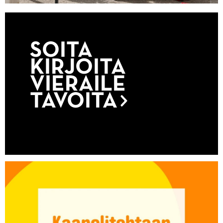
SOITA
KIRJOITA
VIERAILE
TAVOITA