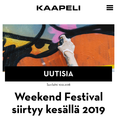
Hyppää
pääsisältöön
UUTISIA
Murupolku
Suvilahti 10.12.2018
Etusivu
Weekend Festival
siirtyy kesällä 2019