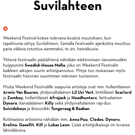
Suvilahteen
Weekend Festival kokee tulevana kesänä muutoksen, kun
tapahtuma siirtyy Suvilahteen. Samalla festivaalin ajankohta muuttuu
paria viikkoa totuttua aiemmaksi, 19.-20. heinäkuuta.
Yhtenä festivaalin päätähtenä nähdään elektronisen tanssimusiikin
huippunimi
Swedish House Mafia
, joka on Weekend Festivalin
kaikkien aikojen suurin artistipanostus. Yhtye tuo mukanaan myös
festivaalin historian suurimman teknisen tuotannon.
Muita Weekend Festivalille saapuvia artisteja ovat mm. hollantilainen
Armin Van Buuren
, yhdysvaltalainen
Lil Uzi Vert
, brittiläiset
Scarlxrd
ja
Zomboy
, hollantilaiset
Afrojack
ja
Headhunterz
, liettualainen
Dynoro
, kanadalainen
Killy
sekä yhdysvaltalainen rap-duo
Suicideboys
ja ikisuosikki
Tungevaag & Raaban
.
Kotimaisina artisteina nähdään mm.
Anna Puu
,
Cledos
,
Dynoro
,
Evelina
,
Gasellit
,
Kill
ja
Lukas Leon
. Lisää artistijulkaisuja on luvassa
lähiviikkoina.