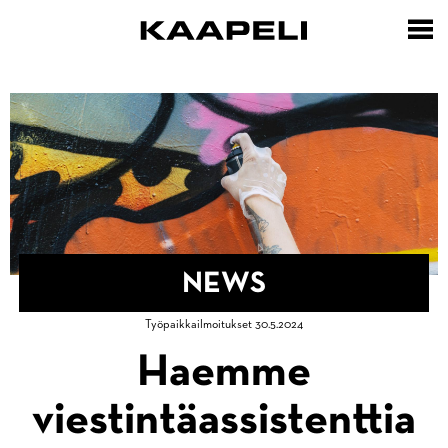
Skip
to
main
content
NEWS
Breadcrumb
Työpaikkailmoitukset 30.5.2024
Home
Haemme
viestintäassistenttia