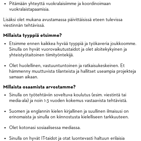
Pitämään yhteyttä vuokralaisiimme ja koordinoimaan
vuokralaistapaamisia.
Lisäksi olet mukana avustamassa päivittäisissä eteen tulevissa
viestinnän tehtävissä.
Millaista tyyppiä etsimme?
Etsimme ennen kaikkea hyvää tyyppiä ja työkaveria joukkoomme.
Sinulla on hyvät vuorovaikutustaidot ja olet aloitekykyinen ja
yhteistyötaitoinen tiimityöntekijä.
Olet huolellinen, vastuuntuntoinen ja ratkaisukeskeinen. Et
hämmenny muuttuvista tilanteista ja hallitset useampia projekteja
samaan aikaan.
Millaista osaamista arvostamme?
Sinulla on työtehtäviin soveltuva koulutus (esim. viestintä tai
media-ala) ja noin 1-3 vuoden kokemus vastaavista tehtävistä.
Suomen ja englannin kielen kirjallinen ja suullinen ilmaisusi on
erinomaista ja sinulla on kiinnostusta kielelliseen tarkkuuteen.
Olet kotonasi sosiaalisessa mediassa.
Sinulla on hyvät IT-taidot ja otat luontevasti haltuun erilaisia