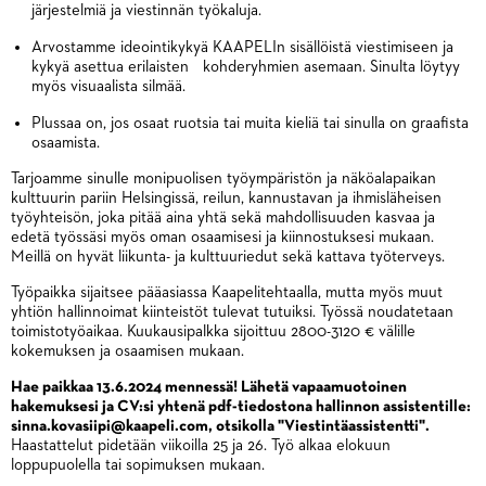
järjestelmiä ja viestinnän työkaluja.
Arvostamme ideointikykyä KAAPELIn sisällöistä viestimiseen ja
kykyä asettua erilaisten kohderyhmien asemaan. Sinulta löytyy
myös visuaalista silmää.
Plussaa on, jos osaat ruotsia tai muita kieliä tai sinulla on graafista
osaamista.
Tarjoamme sinulle monipuolisen työympäristön ja näköalapaikan
kulttuurin pariin Helsingissä, reilun, kannustavan ja ihmisläheisen
työyhteisön, joka pitää aina yhtä sekä mahdollisuuden kasvaa ja
edetä työssäsi myös oman osaamisesi ja kiinnostuksesi mukaan.
Meillä on hyvät liikunta- ja kulttuuriedut sekä kattava työterveys.
Työpaikka sijaitsee pääasiassa Kaapelitehtaalla, mutta myös muut
yhtiön hallinnoimat kiinteistöt tulevat tutuiksi. Työssä noudatetaan
toimistotyöaikaa. Kuukausipalkka sijoittuu 2800-3120 € välille
kokemuksen ja osaamisen mukaan.
Hae paikkaa 13.6.2024 mennessä! Lähetä vapaamuotoinen
hakemuksesi ja CV:si yhtenä pdf-tiedostona hallinnon assistentille:
sinna.kovasiipi@kaapeli.com, otsikolla "Viestintäassistentti".
Haastattelut pidetään viikoilla 25 ja 26. Työ alkaa elokuun
loppupuolella tai sopimuksen mukaan.