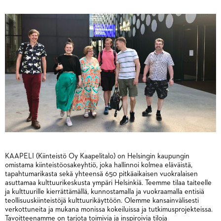
KAAPELI (Kiinteistö Oy Kaapelitalo) on Helsingin kaupungin
omistama kiinteistöosakeyhtiö, joka hallinnoi kolmea eläväistä,
tapahtumarikasta sekä yhteensä 650 pitkäaikaisen vuokralaisen
asuttamaa kulttuurikeskusta ympäri Helsinkiä. Teemme tilaa taiteelle
ja kulttuurille kierrättämällä, kunnostamalla ja vuokraamalla entisiä
teollisuuskiinteistöjä kulttuurikäyttöön. Olemme kansainvälisesti
verkottuneita ja mukana monissa kokeiluissa ja tutkimusprojekteissa.
Tavoitteenamme on tarjota toimivia ja inspiroivia tiloja