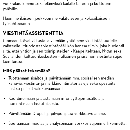
vuokralaisillemme sekä elämyksiä kaikille taiteen ja kulttuurin
ystäville.
Haemme iloiseen joukkoomme vakituiseen ja kokoaikaiseen
työsuhteeseen
VIESTINTÄASSISTENTTIA
tuomaan lisävahvistusta ja viemään yhtiömme viestintää uudelle
vaihteelle. Muodostat viestintäpäällikön kanssa tiimin, joka huolehtii
siitä, että yhtiön ja sen toimipisteiden - Kaapelitehtaan, N10:n sekä
Suvilahden kulttuurikeskusten - ulkoinen ja sisäinen viestintä sujuu
kuin tanssi.
Mitä pääset tekemään?
Tuottamaan sisältöä ja päivittämään mm. sosiaalisen median
kanavia, viestintä- ja markkinointimateriaaleja sekä opasteita.
Lisäksi pääset valokuvaamaan!
Koordinoimaan ja ajastamaan infonäyttöjen sisältöjä ja
huolehtimaan laskutuksesta.
Päivittämään Drupal- ja pilvipohjaisia verkkosivujamme.
Seuraamaan mediaa ja analysoimaan verkkosivujemme liikennettä.