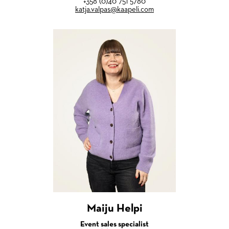
+358 (0)40 751 5780
katja.valpas@kaapeli.com
Maiju Helpi
Event sales specialist