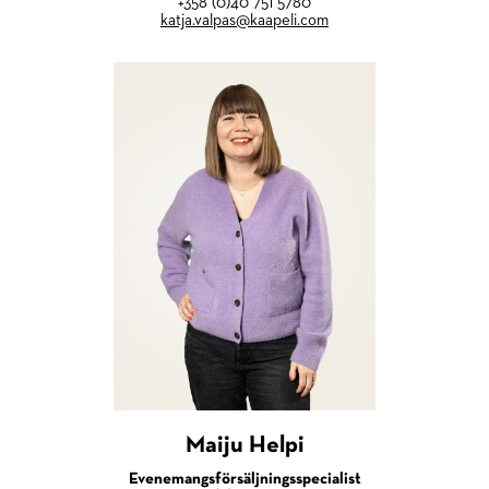
+358 (0)40 751 5780
katja.valpas@kaapeli.com
Maiju Helpi
Evenemangsförsäljningsspecialist