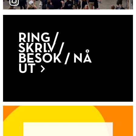
RING /
SKRIV /
BESÖK / NÅ
UT