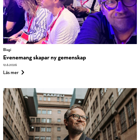
Blogi
Evenemang skapar ny gemenskap
12.6.2026
om
Blogi
Läs mer
Evenemang
skapar
ny
gemenskap