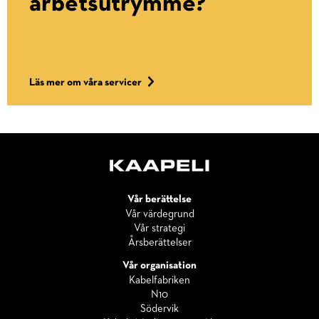
arbetsutrymme?
Läs mer om våra servicer
Vår berättelse
Vår värdegrund
Vår strategi
Årsberättelser
Vår organisation
Kabelfabriken
N10
Södervik