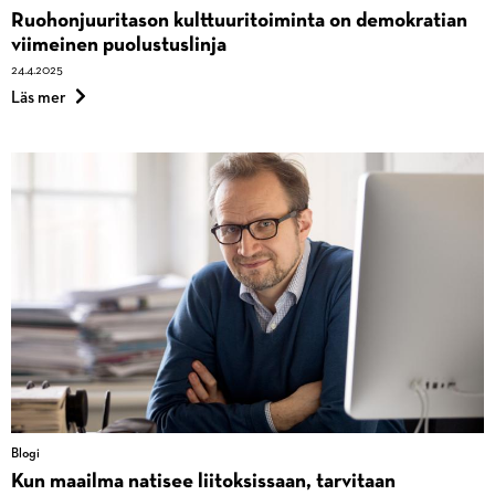
Ruo­hon­juu­ri­ta­son kult­tuu­ri­toi­min­ta on demokratian
viimeinen puolustuslinja
24.4.2025
om
Blogi
Läs mer
Ruohonjuuritason
kulttuuritoiminta
on
demokratian
viimeinen
puolustuslinja
Blogi
Kun maailma natisee liitoksissaan, tarvitaan