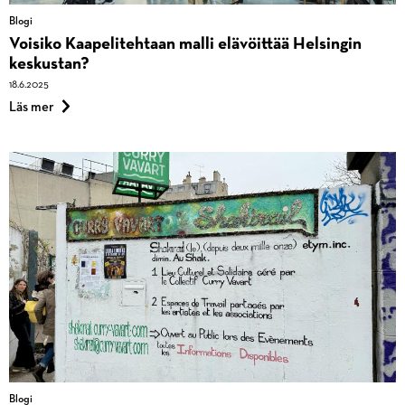
Blogi
Voisiko Kaapelitehtaan malli elävöittää Helsingin
keskustan?
18.6.2025
om
Blogi
Läs mer
Voisiko
Kaapelitehtaan
malli
elävöittää
Helsingin
keskustan?
Blogi