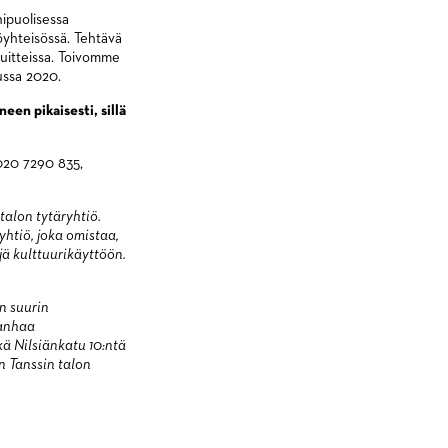
nipuolisessa
öyhteisössä. Tehtävä
uitteissa. Toivomme
ussa 2020.
een pikaisesti, sillä
 020 7290 835,
alon tytäryhtiö.
htiö, joka omistaa,
jä kulttuurikäyttöön.
n suurin
vanhaa
ä Nilsiänkatu 10:ntä
n Tanssin talon