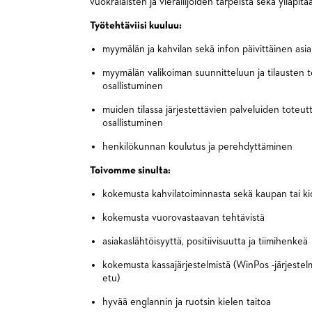
vuokralaisten ja vierailijoiden tarpeista sekä ylläpitää
Työtehtäviisi kuuluu:
myymälän ja kahvilan sekä infon päivittäinen asi
myymälän valikoiman suunnitteluun ja tilausten
osallistuminen
muiden tilassa järjestettävien palveluiden toteu
osallistuminen
henkilökunnan koulutus ja perehdyttäminen
Toivomme sinulta:
kokemusta kahvilatoiminnasta sekä kaupan tai ki
kokemusta vuorovastaavan tehtävistä
asiakaslähtöisyyttä, positiivisuutta ja tiimihenkeä
kokemusta kassajärjestelmistä (WinPos -järjest
etu)
hyvää englannin ja ruotsin kielen taitoa