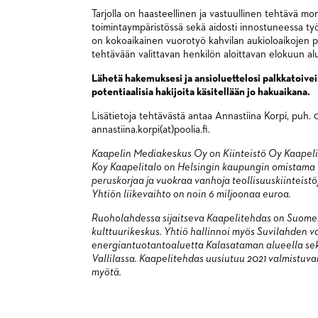
Tarjolla on haasteellinen ja vastuullinen tehtävä mo
toimintaympäristössä sekä aidosti innostuneessa ty
on kokoaikainen vuorotyö kahvilan aukioloaikojen p
tehtävään valittavan henkilön aloittavan elokuun al
Lähetä hakemuksesi ja ansioluettelosi palkkatoivein
potentiaalisia hakijoita käsitellään jo hakuaikana.
Lisätietoja tehtävästä antaa Annastiina Korpi, puh.
annastiina.korpi(at)poolia.fi.
Kaapelin Mediakeskus Oy on Kiinteistö Oy Kaapelit
Koy Kaapelitalo on Helsingin kaupungin omistama y
peruskorjaa ja vuokraa vanhoja teollisuuskiinteistö
Yhtiön liikevaihto on noin 6 miljoonaa euroa.
Ruoholahdessa sijaitseva Kaapelitehdas on Suome
kulttuurikeskus. Yhtiö hallinnoi myös Suvilahden 
energiantuotantoaluetta Kalasataman alueella sek
Vallilassa. Kaapelitehdas uusiutuu 2021 valmistuva
myötä.