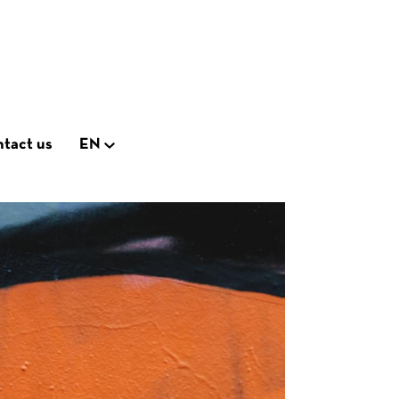
tact us
EN
Open
on
subnavigation