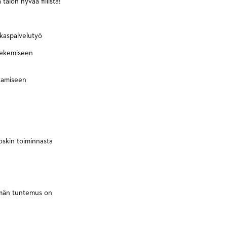
 talon hyvää fiilistä!
akaspalvelutyö
 tekemiseen
ttamiseen
oskin toiminnasta
elmän tuntemus on