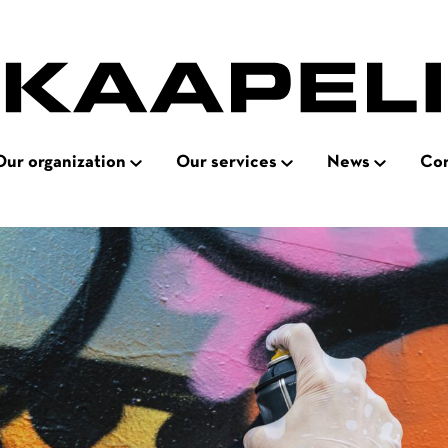
Our organization
Our services
News
Con
Open
Open
Open
ation
subnavigation
subnavigation
subnavigati