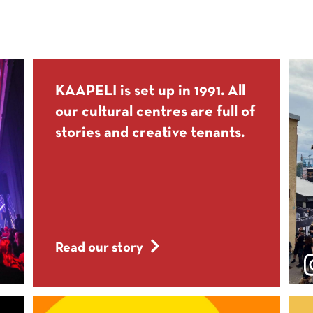
KAAPELI is set up in 1991. All
our cultural centres are full of
stories and creative tenants.
Read our story