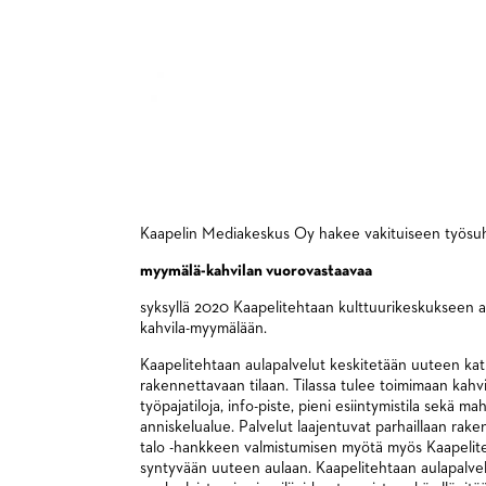
Kaapelin Mediakeskus Oy hakee vakituiseen työs
myymälä-kahvilan vuorovastaavaa
syksyllä 2020 Kaapelitehtaan kulttuurikeskukseen 
kahvila-myymälään.
Kaapelitehtaan aulapalvelut keskitetään uuteen ka
rakennettavaan tilaan. Tilassa tulee toimimaan kahvi
työpajatiloja, info-piste, pieni esiintymistila sekä mah
anniskelualue. Palvelut laajentuvat parhaillaan rak
talo -hankkeen valmistumisen myötä myös Kaapelite
syntyvään uuteen aulaan. Kaapelitehtaan aulapalvelu