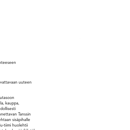
uhteeseen
avattavaan uuteen
tutasoon
la, kauppa,
dollisesti
ennettavan Tanssin
htaan sisäpihalle
-tiimi huolehtii