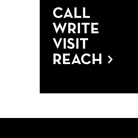
CALL
WRITE
VISIT
REACH