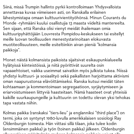
Siinä, missä Trumpin hallinto pyrkii kontrolloimaan Yhdysvalloista
annettavaa kuvaa viimeiseen asti, on Ranskalla erilainen
lähestymistapa omaan kulttuurivientityöhönsä. Minun Courants du
Monde -ryhmääni kuului osallistujia 13 maasta viideltä mantereelta.
Sen sijaan, että Ranska olisi vienyt meidät ihailemaan omia
kulttuuripyhättöjään Louvresta Pompidou-keskukseen tai esitellyt
meille luovan teollisuuden menestystarinoitaan elokuvasta
muotiteollisuuteen, meille esiteltiinkin aivan pieniä ”kolmansia
paikkoja”.
Monet näistä kolmansista paikoista sijaitsivat esikaupunkialueella
hylätyissä kiinteistöissä, ja niitä pyörittivät suurelta osin
vapaaehtoiset, vaikka useimmat saivatkin myös julkista tukea. Niissä
yhdistyi kulttuuri- ja sosiaalityö sekä paikallisten harjoittama aktivismi
oman naapurustonsa elävöittämiseksi. Ranska kutsui meidät täten
kohtaamaan ja kommentoimaan segregaatioon, syrjäytymiseen ja
eriarvoistumiseen liittyviä haasteitaan. Nämä haasteet ovat yhteisiä
kaikille suurkaupungeille ja kulttuurin on todettu olevan yksi tehokas
tapa vastata niihin.
Kolmas paikka (ranskaksi ”tiers-lieu” ja englanniksi ”third place”) on
termi, joka on syntynyt 1980-luvulla amerikkalaisen sosiologi Ray
Oldenburgin toimesta. Hän viittasi sillä tilaan, joka tulee kodin
(ensimmäinen paikka) ja työn (toinen paikka) jälkeen. Oldenburgin