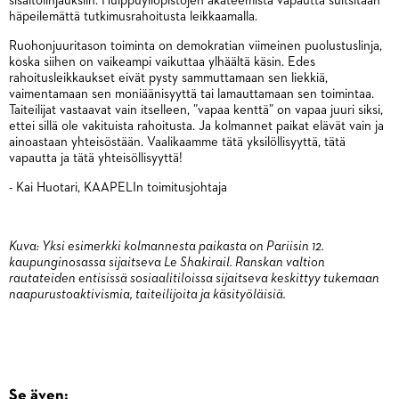
sisältölinjauksiin. Huippuyliopistojen akateemista vapautta suitsitaan
häpeilemättä tutkimusrahoitusta leikkaamalla.
Ruohonjuuritason toiminta on demokratian viimeinen puolustuslinja,
koska siihen on vaikeampi vaikuttaa ylhäältä käsin. Edes
rahoitusleikkaukset eivät pysty sammuttamaan sen liekkiä,
vaimentamaan sen moniäänisyyttä tai lamauttamaan sen toimintaa.
Taiteilijat vastaavat vain itselleen, ”vapaa kenttä” on vapaa juuri siksi,
ettei sillä ole vakituista rahoitusta. Ja kolmannet paikat elävät vain ja
ainoastaan yhteisöstään. Vaalikaamme tätä yksilöllisyyttä, tätä
vapautta ja tätä yhteisöllisyyttä!
- Kai Huotari, KAAPELIn toimitusjohtaja
Kuva: Yksi esimerkki kolmannesta paikasta on Pariisin 12.
kaupunginosassa sijaitseva Le Shakirail. Ranskan valtion
rautateiden entisissä sosiaalitiloissa sijaitseva keskittyy tukemaan
naapurustoaktivismia, taiteilijoita ja käsityöläisiä.
Se även: