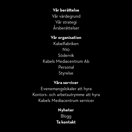
Vår berättelse
Vår värdegrund
Vår strategi
Årsberättelser
Vår organisation
Kabelfabriken
N10
Södervik
Kabels Mediacentrum Ab
Personal
Styrelse
Våra servicer
Evenemangslokaler att hyra
Kontors- och arbetsutrymme att hyra
Kabels Mediacentrum servicer
Nyheter
Blogg
Ta kontakt