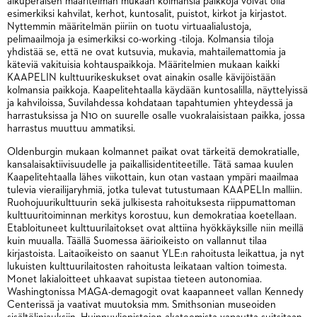
alkuperäisen määritelmän mukaan kolmansia paikkoja voivat olla
esimerkiksi kahvilat, kerhot, kuntosalit, puistot, kirkot ja kirjastot.
Nyttemmin määritelmän piiriin on tuotu virtuaalialustoja,
pelimaailmoja ja esimerkiksi co-working -tiloja. Kolmansia tiloja
yhdistää se, että ne ovat kutsuvia, mukavia, mahtailemattomia ja
käteviä vakituisia kohtauspaikkoja. Määritelmien mukaan kaikki
KAAPELIN kulttuurikeskukset ovat ainakin osalle kävijöistään
kolmansia paikkoja. Kaapelitehtaalla käydään kuntosalilla, näyttelyissä
ja kahviloissa, Suvilahdessa kohdataan tapahtumien yhteydessä ja
harrastuksissa ja N10 on suurelle osalle vuokralaisistaan paikka, jossa
harrastus muuttuu ammatiksi.
Oldenburgin mukaan kolmannet paikat ovat tärkeitä demokratialle,
kansalaisaktiivisuudelle ja paikallisidentiteetille. Tätä samaa kuulen
Kaapelitehtaalla lähes viikottain, kun otan vastaan ympäri maailmaa
tulevia vierailijaryhmiä, jotka tulevat tutustumaan KAAPELIn malliin.
Ruohojuurikulttuurin sekä julkisesta rahoituksesta riippumattoman
kulttuuritoiminnan merkitys korostuu, kun demokratiaa koetellaan.
Etabloituneet kulttuurilaitokset ovat alttiina hyökkäyksille niin meillä
kuin muualla. Täällä Suomessa äärioikeisto on vallannut tilaa
kirjastoista. Laitaoikeisto on saanut YLE:n rahoitusta leikattua, ja nyt
lukuisten kulttuurilaitosten rahoitusta leikataan valtion toimesta.
Monet lakialoitteet uhkaavat supistaa tieteen autonomiaa.
Washingtonissa MAGA-demagogit ovat kaapanneet vallan Kennedy
Centerissä ja vaativat muutoksia mm. Smithsonian museoiden