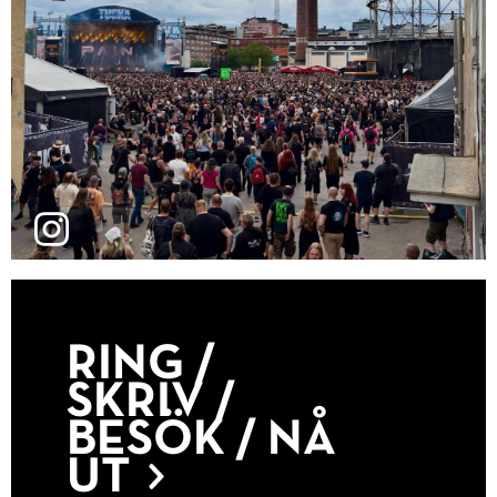
RING /
SKRIV /
BESÖK / NÅ
UT