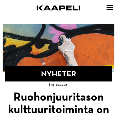
Hoppa
till
huvudinnehåll
NYHETER
Länkstig
Blogi 24.4.2025
Hem
Ruohonjuuritason
kulttuuritoiminta on