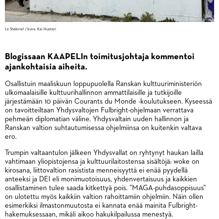
Le Shakirail / kuva: Kai Huotari
Blogissaan KAAPELIn toimitusjohtaja kommentoi
ajankohtaisia aiheita.
Osallistuin maaliskuun loppupuolella Ranskan kulttuuriministeriön
ulkomaalaisille kulttuurihallinnon ammattilaisille ja tutkijoille
järjestämään 10 päivän Courants du Monde -koulutukseen. Kyseessä
on tavoitteiltaan Yhdysvaltojen Fulbright-ohjelmaan verrattava
pehmeän diplomatian väline. Yhdysvaltain uuden hallinnon ja
Ranskan valtion suhtautumisessa ohjelmiinsa on kuitenkin valtava
ero.
Trumpin valtaantulon jälkeen Yhdysvallat on ryhtynyt haukan lailla
vahtimaan yliopistojensa ja kulttuurilaitostensa sisältöjä: woke on
kirosana, liittovaltion rasistista menneisyyttä ei enää pyydellä
anteeksi ja DEI eli monimuotoisuus, yhdenvertaisuus ja kaikkien
osallistaminen tulee saada kitkettyä pois. ”MAGA-puhdasoppisuus”
on ulotettu myös kaikkiin valtion rahoittamiin ohjelmiin. Näin ollen
esimerkiksi ilmastonmuutosta ei kannata enää mainita Fulbright-
hakemuksessaan, mikäli aikoo hakukilpailussa menestyä.