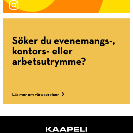
Söker du evenemangs-,
kontors- eller
arbetsutrymme?
Läs mer om våra servicer