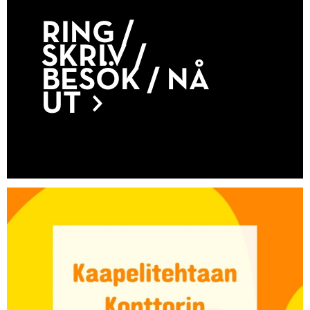
RING /
SKRIV /
BESÖK / NÅ
UT