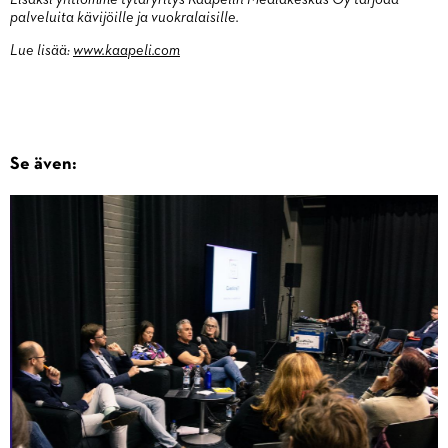
palveluita kävijöille ja vuokralaisille.
Lue lisää:
www.kaapeli.com
Se även: