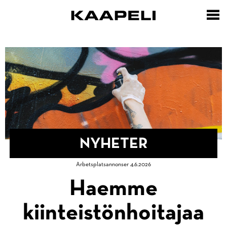
Hoppa
till
huvudinnehåll
NYHETER
Länkstig
Arbetsplatsannonser 4.6.2026
Hem
Haemme
kiinteistönhoitajaa