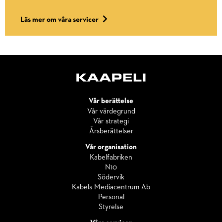
Läs mer om våra servicer
Vår berättelse
Vår värdegrund
Vår strategi
Årsberättelser
Vår organisation
Kabelfabriken
N10
Södervik
Kabels Mediacentrum Ab
Personal
Styrelse