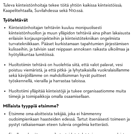
Tuleva kiinteistönhoitaja tekee töitä yhtiön kaikissa kiinteistöissä;
Kaapelitehtaalla, Suvilahdessa sekä N10:ssä.
Työtehtävät
Kiinteistönhoitajan tehtäviin kuuluu monipuolisesti
kiinteistönhuollon ja muun ylläpidon tehtäviä aina pihan lakaisusta
erilaisiin korjausprojekteihin ja kiinteistötekniikan ongelmista
turvatekniikkaan. Pääset kurkistamaan tapahtumien järjestämisen
kulisseihin, ja talvisin saat reippaan annoksen raikasta ulkoilmaa ja
hyötyliikuntaa lumitöissä.
Huoltotiimin tehtävä on huolehtia siitä, että valot palavat, vesi
poistuu viemäristä, ja että pitkä- ja lyhytaikaisilla vuokralaisillamme
sekä kävijöillämme on mahdollisimman hyvät puitteet
työskennellä, vierailla ja harrastaa taloissa.
Huoltotiimi ylläpitää kiinteistöjä ja tukee organisaatiomme muita
tiimejä ja toimipaikkoja omalla osaamisellaan.
Millaista tyyppiä etsimme?
Etsimme oma-aloitteista tekijää, joka ei hämmenny
oudoimpienkaan haasteiden edessä. Tartut itsenäisesti toimeen ja
pystyt ratkaisemaan eteen tulevia ongelmia ketterästi.