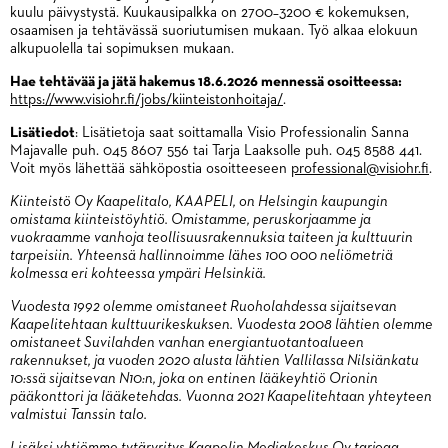
kuulu päivystystä. Kuukausipalkka on 2700–3200 € kokemuksen,
osaamisen ja tehtävässä suoriutumisen mukaan. Työ alkaa elokuun
alkupuolella tai sopimuksen mukaan.
Hae tehtävää ja jätä hakemus 18.6.2026 mennessä osoitteessa:
https://www.visiohr.fi/jobs/kiinteistonhoitaja/
.
Lisätiedot
: Lisätietoja saat soittamalla Visio Professionalin Sanna
Majavalle puh. 045 8607 556 tai Tarja Laaksolle puh. 045 8588 441.
Voit myös lähettää sähköpostia osoitteeseen
professional@visiohr.fi
.
Kiinteistö Oy Kaapelitalo, KAAPELI, on Helsingin kaupungin
omistama kiinteistöyhtiö. Omistamme, peruskorjaamme ja
vuokraamme vanhoja teollisuusrakennuksia taiteen ja kulttuurin
tarpeisiin. Yhteensä hallinnoimme lähes 100 000 neliömetriä
kolmessa eri kohteessa ympäri Helsinkiä.
Vuodesta 1992 olemme omistaneet Ruoholahdessa sijaitsevan
Kaapelitehtaan kulttuurikeskuksen. Vuodesta 2008 lähtien olemme
omistaneet Suvilahden vanhan energiantuotantoalueen
rakennukset, ja vuoden 2020 alusta lähtien Vallilassa Nilsiänkatu
10:ssä sijaitsevan N10:n, joka on entinen lääkeyhtiö Orionin
pääkonttori ja lääketehdas. Vuonna 2021 Kaapelitehtaan yhteyteen
valmistui Tanssin talo.
Lisäksi yhtiömme tytäryritys Kaapelin Mediakeskus Oy tarjoaa