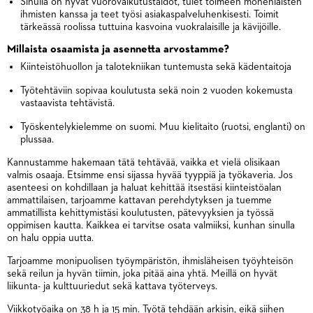
Sinulla on hyvät vuorovaikutustaidot, tulet toimeen monenlaisten
ihmisten kanssa ja teet työsi asiakaspalveluhenkisesti. Toimit
tärkeässä roolissa tuttuina kasvoina vuokralaisille ja kävijöille.
Millaista osaamista ja asennetta arvostamme?
Kiinteistöhuollon ja talotekniikan tuntemusta sekä kädentaitoja
Työtehtäviin sopivaa koulutusta sekä noin 2 vuoden kokemusta
vastaavista tehtävistä.
Työskentelykielemme on suomi. Muu kielitaito (ruotsi, englanti) on
plussaa.
Kannustamme hakemaan tätä tehtävää, vaikka et vielä olisikaan
valmis osaaja. Etsimme ensi sijassa hyvää tyyppiä ja työkaveria. Jos
asenteesi on kohdillaan ja haluat kehittää itsestäsi kiinteistöalan
ammattilaisen, tarjoamme kattavan perehdytyksen ja tuemme
ammatillista kehittymistäsi koulutusten, pätevyyksien ja työssä
oppimisen kautta. Kaikkea ei tarvitse osata valmiiksi, kunhan sinulla
on halu oppia uutta.
Tarjoamme monipuolisen työympäristön, ihmisläheisen työyhteisön
sekä reilun ja hyvän tiimin, joka pitää aina yhtä. Meillä on hyvät
liikunta- ja kulttuuriedut sekä kattava työterveys.
Viikkotyöaika on 38 h ja 15 min. Työtä tehdään arkisin, eikä siihen